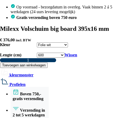
Op voorraad - bezorgdatum in overleg. Vaak binnen 2 á 5
werkdagen (24 uurs levering mogelijk)
Gratis verzending boven 750 euro
Milexx Volschuim big board 395x16 mm
€
376,00
incl. BTW
Kleur
Lengte (cm)
Wissen
Milexx
Volschuim
Toevoegen aan winkelwagen
big
board
kleurmonster
395x16
mm
Profielen
aantal
Boven 750,-
gratis verzending
Verzending in
2 tot 5 werkdagen