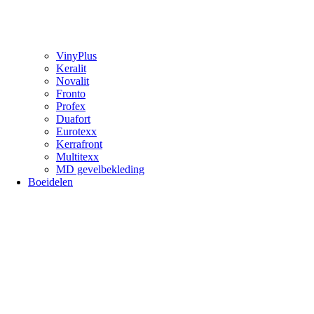
VinyPlus
Keralit
Novalit
Fronto
Profex
Duafort
Eurotexx
Kerrafront
Multitexx
MD gevelbekleding
Boeidelen