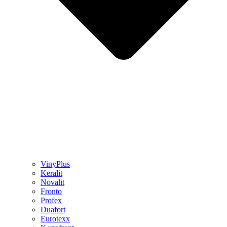
VinyPlus
Keralit
Novalit
Fronto
Profex
Duafort
Eurotexx