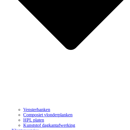
Vensterbanken
Composiet vlonderplanken
HPL platen
Kunststof dagkantafwerking