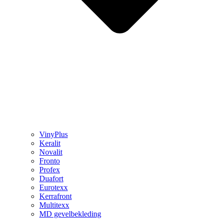
VinyPlus
Keralit
Novalit
Fronto
Profex
Duafort
Eurotexx
Kerrafront
Multitexx
MD gevelbekleding