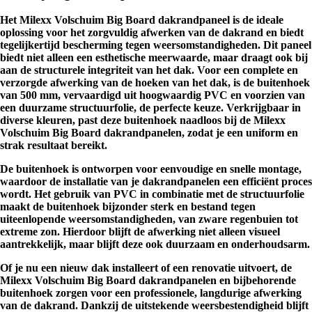
Het Milexx Volschuim Big Board dakrandpaneel is de ideale
oplossing voor het zorgvuldig afwerken van de dakrand en biedt
tegelijkertijd bescherming tegen weersomstandigheden. Dit paneel
biedt niet alleen een esthetische meerwaarde, maar draagt ook bij
aan de structurele integriteit van het dak. Voor een complete en
verzorgde afwerking van de hoeken van het dak, is de buitenhoek
van 500 mm, vervaardigd uit hoogwaardig PVC en voorzien van
een duurzame structuurfolie, de perfecte keuze. Verkrijgbaar in
diverse kleuren, past deze buitenhoek naadloos bij de Milexx
Volschuim Big Board dakrandpanelen, zodat je een uniform en
strak resultaat bereikt.
De buitenhoek is ontworpen voor eenvoudige en snelle montage,
waardoor de installatie van je dakrandpanelen een efficiënt proces
wordt. Het gebruik van PVC in combinatie met de structuurfolie
maakt de buitenhoek bijzonder sterk en bestand tegen
uiteenlopende weersomstandigheden, van zware regenbuien tot
extreme zon. Hierdoor blijft de afwerking niet alleen visueel
aantrekkelijk, maar blijft deze ook duurzaam en onderhoudsarm.
Of je nu een nieuw dak installeert of een renovatie uitvoert, de
Milexx Volschuim Big Board dakrandpanelen en bijbehorende
buitenhoek zorgen voor een professionele, langdurige afwerking
van de dakrand. Dankzij de uitstekende weersbestendigheid blijft