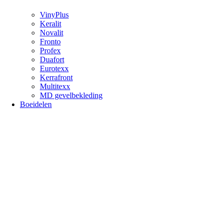
VinyPlus
Keralit
Novalit
Fronto
Profex
Duafort
Eurotexx
Kerrafront
Multitexx
MD gevelbekleding
Boeidelen