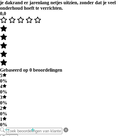
je dakrand er jarenlang netjes uitzien, zonder dat je veel
onderhoud hoeft te verrichten.
0,0
Gebaseerd op 0 beoordelingen
5
0%
4
0%
3
0%
2
0%
1
0%