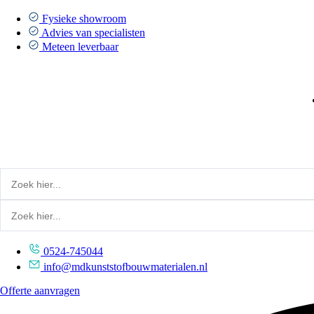
Ga
naar
Fysieke showroom
de
Advies van specialisten
inhoud
Meteen leverbaar
0524-745044
info@mdkunststofbouwmaterialen.nl
Offerte aanvragen