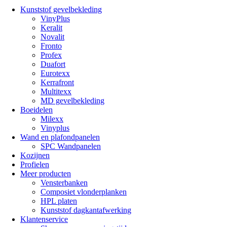
Kunststof gevelbekleding
VinyPlus
Keralit
Novalit
Fronto
Profex
Duafort
Eurotexx
Kerrafront
Multitexx
MD gevelbekleding
Boeidelen
Milexx
Vinyplus
Wand en plafondpanelen
SPC Wandpanelen
Kozijnen
Profielen
Meer producten
Vensterbanken
Composiet vlonderplanken
HPL platen
Kunststof dagkantafwerking
Klantenservice