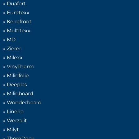
» Duafort
» Eurotexx
» Kerrafront
» Multitexx
» MD
» Zierer
» Milexx
» VinyTherm
» Milinfolie
» Deeplas
» Milinboard
» Wonderboard
» Linerio
» Werzalit
» Milyt
» ThomDeck