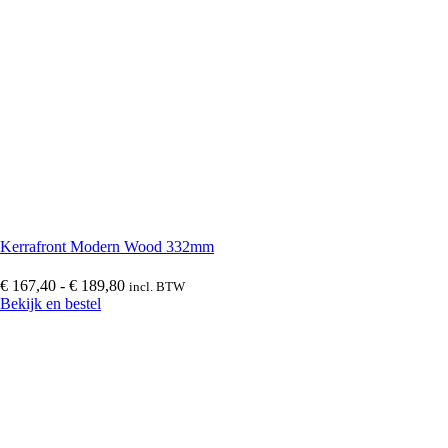
Kozijnvulling
(
0
)
DHZ Sandwichpanelen
(
0
)
Kunststof paneelprofielen voor kozijnvulling
(
0
)
Milinboard vensterbanken
(
0
)
Kerrafront Modern Wood 332mm
Prijsklasse:
€
167,40
-
€
189,80
incl. BTW
€ 167,40
Bekijk en bestel
Sandwichpanelen
(
0
)
tot
€ 189,80
Sandwichpanelen | Deur- en kozijnvulling
(
0
)