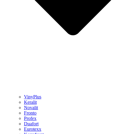
VinyPlus
Keralit
Novalit
Fronto
Profex
Duafort
Eurotexx