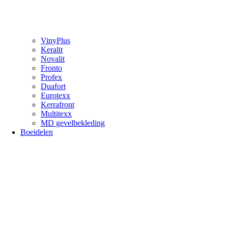
VinyPlus
Keralit
Novalit
Fronto
Profex
Duafort
Eurotexx
Kerrafront
Multitexx
MD gevelbekleding
Boeidelen