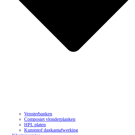
Vensterbanken
Composiet vlonderplanken
HPL platen
Kunststof dagkantafwerking