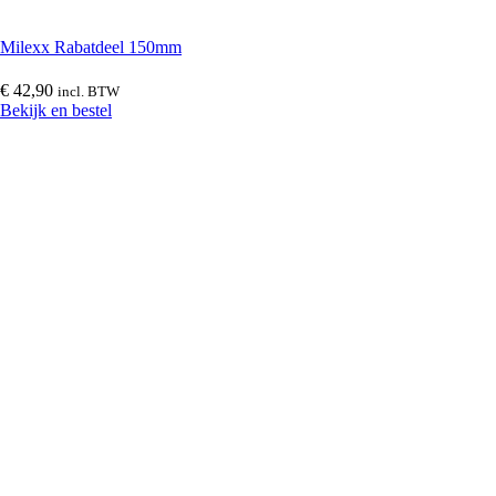
Volschuim boeidelen
(
0
)
Milexx Rabatdeel 150mm
€
42,90
incl. BTW
Deeplas boeidelen
(
0
)
Bekijk en bestel
Milexx Bigboard dakrandpanelen met structuurfolie
(
0
)
Milexx Volschuim dakranden
(
0
)
Kunststof dagkantafwerking
(
0
)
Afwerkprofielen en plinten
(
0
)