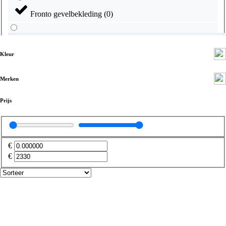
Fronto gevelbekleding
(
0
)
Kleur
Kunststof boeidelen
(
0
)
Merken
Bevestigingsartikelen
(
0
)
Prijs
Boeiboord
(
0
)
€
€
Buitenplafonds en overstekpanelen
(
0
)
Overstekpanelen
(
0
)