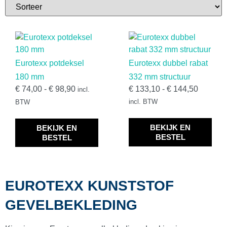
Dakrandafwerking
(
0
)
Deeplas dakrandpanelen
(
0
)
Eurotexx potdeksel
Eurotexx dubbel rabat
180 mm
332 mm structuur
€
74,00
-
€
98,90
€
133,10
-
€
144,50
incl.
Milexx dakrandpanelen
(
0
)
incl. BTW
BTW
BEKIJK EN
Milexx dakrandpanelen haakse hoek
(
0
)
BEKIJK EN
BESTEL
BESTEL
VinyPlus dakrandpanelen
(
0
)
EUROTEXX KUNSTSTOF
Kunststof boeidelen
(
0
)
GEVELBEKLEDING