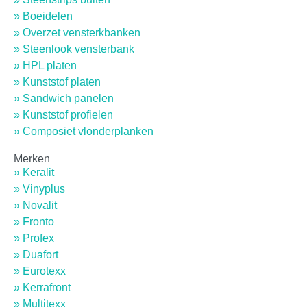
Hard PVC profielen
(
0
)
» Boeidelen
» Overzet vensterkbanken
» Steenlook vensterbank
Kamerhoekprofielen
(
0
)
» HPL platen
» Kunststof platen
Platstrips
(
0
)
» Sandwich panelen
» Kunststof profielen
» Composiet vlonderplanken
Hoekprofielen
(
0
)
Merken
» Keralit
» Vinyplus
Gelijkzijdige Hoekprofielen
(
0
)
» Novalit
» Fronto
Ongelijkzijdige Hoekprofielen
(
0
)
» Profex
» Duafort
» Eurotexx
» Kerrafront
Kamerprofielen
(
0
)
» Multitexx