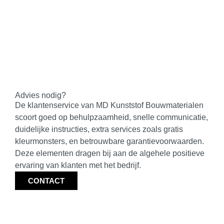
Sponningdelen
(
0
)
Kerrafront Modern wood dubbel
sponningdeel
(
0
)
Kerrafront multi sponningdeel
(
0
)
Advies nodig?
De klantenservice van MD Kunststof Bouwmaterialen
Kerrafront Trend sponningdeel
(
0
)
scoort goed op behulpzaamheid, snelle communicatie,
duidelijke instructies, extra services zoals gratis
Multitexx sponningdeel
(
0
)
kleurmonsters, en betrouwbare garantievoorwaarden.
Deze elementen dragen bij aan de algehele positieve
ervaring van klanten met het bedrijf.
VinyPlus Quattro
(
0
)
CONTACT
VinyPlus rondkant
(
0
)