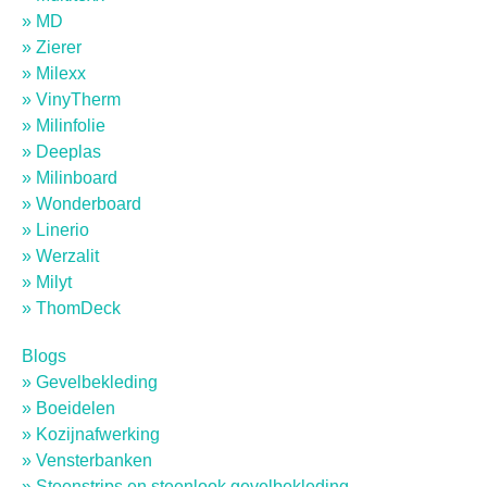
» MD
» Zierer
Kamerprofielen
(
0
)
» Milexx
» VinyTherm
Kamerprofielen met aansluitlip
(
0
)
» Milinfolie
» Deeplas
» Milinboard
Kamerprofielen met haakse lip
(
0
)
» Wonderboard
» Linerio
Kokerprofielen
(
0
)
» Werzalit
» Milyt
» ThomDeck
Plaatmateriaal
(
0
)
Blogs
» Gevelbekleding
Platprofielen
(
0
)
» Boeidelen
» Kozijnafwerking
» Vensterbanken
U-profielen
(
0
)
» Steenstrips en steenlook gevelbekleding