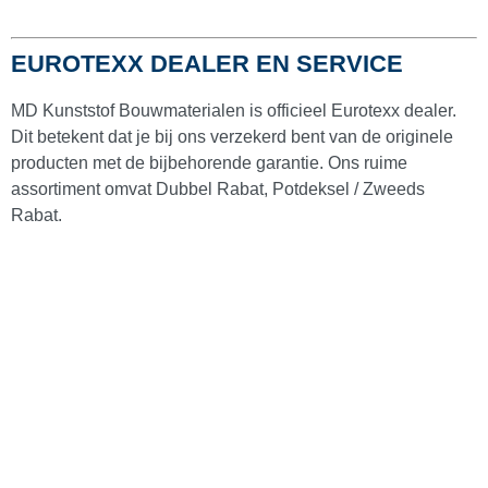
Eurotexx gevelbekleding
(
0
)
EUROTEXX DEALER EN SERVICE
Eurotexx dubbel rabat
(
0
)
MD Kunststof Bouwmaterialen is officieel Eurotexx dealer.
Dit betekent dat je bij ons verzekerd bent van de originele
producten met de bijbehorende garantie. Ons ruime
Gevelbekleding toebehoren
(
0
)
assortiment omvat Dubbel Rabat, Potdeksel / Zweeds
Rabat.
Kerrafront gevelbekleding
(
0
)
Kunststof Rabatdelen
(
0
)
Eurotexx rabatdelen
(
0
)
Milexx rabatdelen
(
0
)