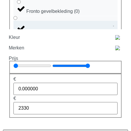
Fronto gevelbekleding
(
0
)
Kunststof boeidelen
(
0
)
Kleur
Merken
Bevestigingsartikelen
(
0
)
Prijs
Boeiboord
(
0
)
€
Buitenplafonds en overstekpanelen
(
0
)
€
Overstekpanelen
(
0
)