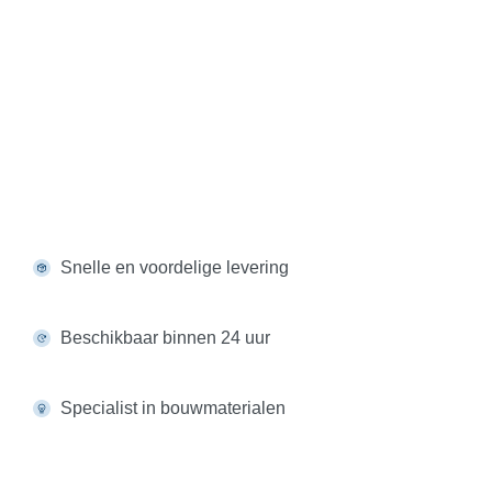
Steenstrips
(
0
)
VinyTherm steenstrips
(
0
)
Zierer steenstrips en leisteenplaten
(
0
)
VinyPlus gevelbekleding
(
0
)
Snelle en voordelige levering
Beschikbaar binnen 24 uur
Kunststof platen
(
0
)
Specialist in bouwmaterialen
HPL Platen
(
0
)
Vekaplan S
(
0
)