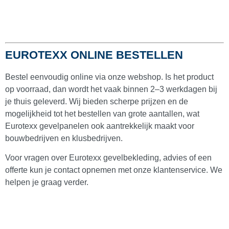
VinyPlus rabatdelen
(
0
)
EUROTEXX ONLINE BESTELLEN
Lamina bouwfolie
(
0
)
Bestel eenvoudig online via onze webshop. Is het product
Milexx gevelbekleding
(
0
)
op voorraad, dan wordt het vaak binnen 2–3 werkdagen bij
je thuis geleverd. Wij bieden scherpe prijzen en de
mogelijkheid tot het bestellen van grote aantallen, wat
Multitexx gevelbekleding
(
0
)
Eurotexx gevelpanelen ook aantrekkelijk maakt voor
bouwbedrijven en klusbedrijven.
Voor vragen over Eurotexx gevelbekleding, advies of een
Potdeksel gevelbekleding
(
0
)
offerte kun je contact opnemen met onze klantenservice. We
helpen je graag verder.
Eurotexx potdeksel
(
0
)