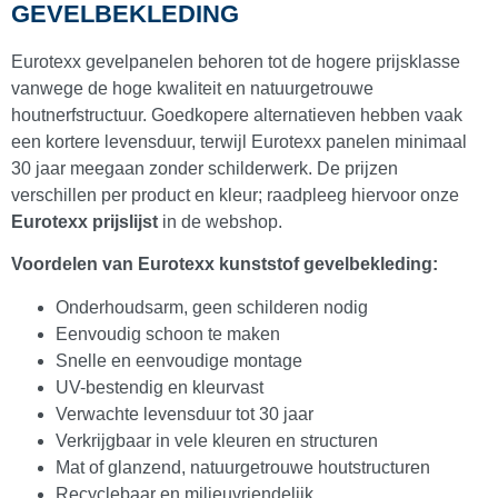
GEVELBEKLEDING
Milexx Bigboard dakrandpanelen met
Eurotexx gevelpanelen behoren tot de hogere prijsklasse
structuurfolie
(
0
)
vanwege de hoge kwaliteit en natuurgetrouwe
houtnerfstructuur. Goedkopere alternatieven hebben vaak
een kortere levensduur, terwijl Eurotexx panelen minimaal
Milexx Volschuim dakranden
(
0
)
30 jaar meegaan zonder schilderwerk. De prijzen
verschillen per product en kleur; raadpleeg hiervoor onze
Eurotexx prijslijst
in de webshop.
Kunststof dagkantafwerking
(
0
)
Voordelen van Eurotexx kunststof gevelbekleding:
Onderhoudsarm, geen schilderen nodig
Eenvoudig schoon te maken
Afwerkprofielen en plinten
(
0
)
Snelle en eenvoudige montage
UV-bestendig en kleurvast
Afwerkprofielen
(
0
)
Verwachte levensduur tot 30 jaar
Verkrijgbaar in vele kleuren en structuren
Mat of glanzend, natuurgetrouwe houtstructuren
Platpanelen
(
0
)
Recyclebaar en milieuvriendelijk