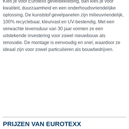
Kies je voor Eurotexx gevelbekleding, dan kies je voor
Milexx boeidelen
(
0
)
kwaliteit, duurzaamheid en een onderhoudsvriendelijke
oplossing. De kunststof gevelpanelen zijn milieuvriendelijk,
100% recyclebaar, kleurvast en UV-bestendig. Met een
Vinyplus boeidelen
(
0
)
verwachte levensduur van 30 jaar vormen ze een
uitstekende investering voor zowel nieuwbouw als
renovatie. De montage is eenvoudig en snel, waardoor ze
Overstekken en buitenplafonds
(
0
)
ideaal zijn voor zowel particulieren als bouwbedrijven.
Holle schrootpanelen
(
0
)
Milexx platpanelen
(
0
)
Volschuim boeidelen
(
0
)
PRIJZEN VAN EUROTEXX
Deeplas boeidelen
(
0
)