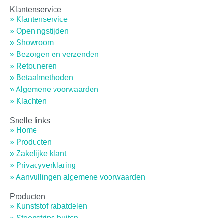
Klantenservice
Lijm, kitten en primers
(
0
)
» Klantenservice
» Openingstijden
» Showroom
Schroeven en spijkers
(
0
)
» Bezorgen en verzenden
» Retouneren
Onderhoudsartikelen
(
0
)
» Betaalmethoden
» Algemene voorwaarden
» Klachten
Profielen
(
0
)
Snelle links
» Home
» Producten
Afwerkprofielen en plinten
(
0
)
» Zakelijke klant
» Privacyverklaring
» Aanvullingen algemene voorwaarden
H-profielen
(
0
)
Producten
» Kunststof rabatdelen
» Steenstrips buiten