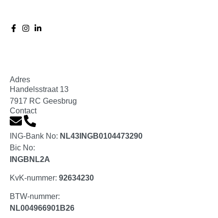
Kunststof profielen
(
0
)
MD Kunststof Bouwmaterialen
(
0
)
Adres
Milexx
(
0
)
Handelsstraat 13
7917 RC Geesbrug
Contact
Onderhoud & bevestiging
(
0
)
ING-Bank No:
NL43INGB0104473290
Bic No:
INGBNL2A
Bevestigingsartikelen
(
0
)
KvK-nummer:
92634230
BTW-nummer:
Gereedschappen
(
0
)
NL004966901B26