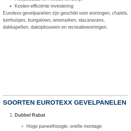
Kosten-efficiënte investering
Eurotexx gevelpanelen zijn geschikt voor woningen, chalets,
Dagkantafwerkingen
(
0
)
tuinhuisjes, bungalows, woonarken, stacaravans,
dakkapellen, dakopbouwen en recreatiewoningen.
2-delige dagkantafwerkingen
(
0
)
Kamerhoekprofielen
(
0
)
Volschuim paneel met haakse hoek
(
0
)
Kozijnvulling
(
0
)
SOORTEN EUROTEXX GEVELPANELEN
Dubbel Rabat
DHZ Sandwichpanelen
(
0
)
Hoge paneelhoogte, snelle montage