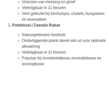
Voorzien van messing en groef
Kunststof paneelprofielen voor
Verkrijgbaar in 11 kleuren
kozijnvulling
(
0
)
Veel gebruikt bij tuinhuisjes, chalets, bungalows
en woonarken
Milinboard vensterbanken
(
0
)
Potdeksel / Zweeds Rabat
Natuurgetrouwe houtlook
Sandwichpanelen
(
0
)
Onderliggende plank steekt iets uit voor optimale
afwatering
Verkrijgbaar in 11 kleuren
Sandwichpanelen | Deur- en kozijnvulling
Populair bij houtskeletbouw, recreatiebouw en
(
0
)
woningbouw
Kunststof gevelbekleding
(
0
)
Bitumen loodvervanger
(
0
)