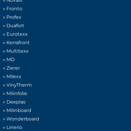
» Novalit
» Fronto
» Profex
» Duafort
» Eurotexx
» Kerrafront
» Multitexx
» MD
» Zierer
» Milexx
» VinyTherm
» Milinfolie
» Deeplas
» Milinboard
» Wonderboard
» Linerio