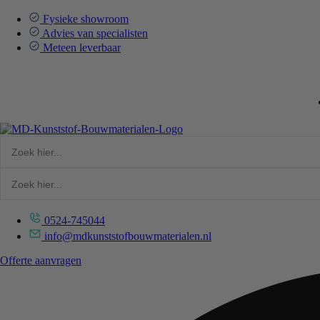
Ga
naar
Fysieke showroom
de
Advies van specialisten
inhoud
Meteen leverbaar
0524-745044
info@mdkunststofbouwmaterialen.nl
Offerte aanvragen