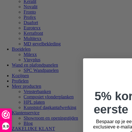
Keralit
Novalit
Fronto
Profex
Duafort
Eurotexx
Kerrafront
Multitexx
MD gevelbekleding
Boeidelen
Milexx
Vinyplus
Wand en plafondpanelen
SPC Wandpanelen
Kozijnen
Profielen
Meer producten
Vensterbanken
5% kor
Composiet vlonderplanken
HPL platen
eerste 
Kunststof dagkantafwerking
Klantenservice
Showroom en openingstijden
Bespaar op je ee
Blog
9,9
exclusieve e-mail
ZAKELIJKE KLANT