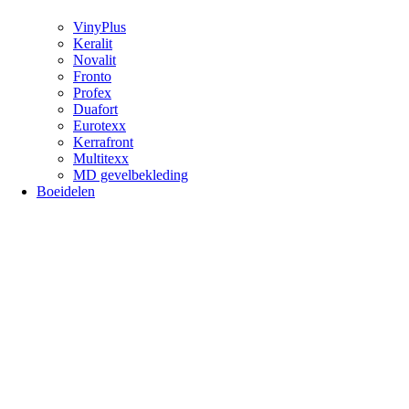
VinyPlus
Keralit
Novalit
Fronto
Profex
Duafort
Eurotexx
Kerrafront
Multitexx
MD gevelbekleding
Boeidelen