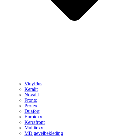
VinyPlus
Keralit
Novalit
Fronto
Profex
Duafort
Eurotexx
Kerrafront
Multitexx
MD gevelbekleding