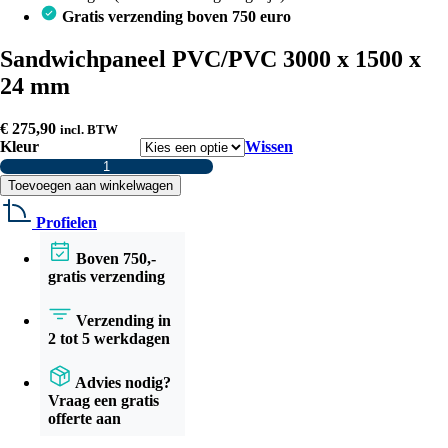
Gratis verzending boven 750 euro
Sandwichpaneel PVC/PVC 3000 x 1500 x
24 mm
€
275,90
incl. BTW
Kleur
Wissen
Sandwichpaneel
PVC/PVC
Toevoegen aan winkelwagen
3000
x
Profielen
1500
x
Boven 750,-
24
gratis verzending
mm
aantal
Verzending in
2 tot 5 werkdagen
Advies nodig?
Vraag een gratis
offerte aan