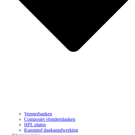
Vensterbanken
Composiet vlonderplanken
HPL platen
Kunststof dagkantafwerking