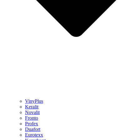
VinyPlus
Keralit
Novalit
Fronto
Profex
Duafort
Eurotexx