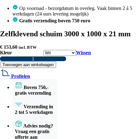
Op voorraad - bezorgdatum in overleg. Vaak binnen 2 á 5
werkdagen (24 uurs levering mogelijk)
Gratis verzending boven 750 euro
Zelfklevend schuim 3000 x 1000 x 21 mm
€
153,60
incl. BTW
Kleur
Wissen
Zelfklevend
schuim
Toevoegen aan winkelwagen
3000
x
Profielen
1000
x
Boven 750,-
21
gratis verzending
mm
aantal
Verzending in
2 tot 5 werkdagen
Advies nodig?
Vraag een gratis
offerte aan