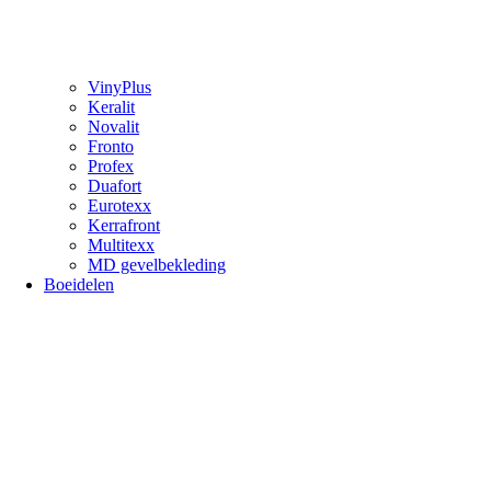
VinyPlus
Keralit
Novalit
Fronto
Profex
Duafort
Eurotexx
Kerrafront
Multitexx
MD gevelbekleding
Boeidelen