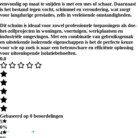
eenvoudig op maat te snijden is met een mes of schaar. Daarnaast
is het bestand tegen vocht, schimmel en veroudering, wat zorgt
voor langdurige prestaties, zelfs in veeleisende omstandigheden.
Dit schuim is ideaal voor zowel professionele toepassingen als doe-
het-zelfprojecten in woningen, voertuigen, werkplaatsen en
industriële omgevingen. Met een combinatie van gebruiksgemak
en uitstekende isolerende eigenschappen is het de perfecte keuze
voor wie op zoek is naar een betrouwbare en efficiënte oplossing
voor uiteenlopende isolatiebehoeften.
0,0
Gebaseerd op 0 beoordelingen
5
0%
4