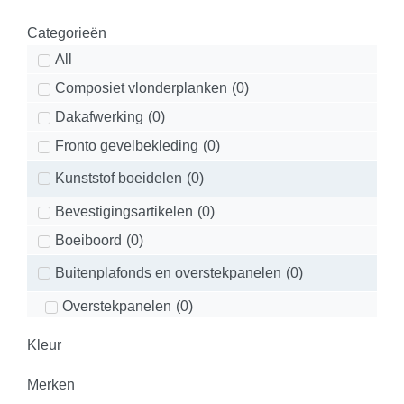
Categorieën
All
Composiet vlonderplanken
(
0
)
Dakafwerking
(
0
)
Fronto gevelbekleding
(
0
)
Kunststof boeidelen
(
0
)
Bevestigingsartikelen
(
0
)
Boeiboord
(
0
)
Buitenplafonds en overstekpanelen
(
0
)
Overstekpanelen
(
0
)
Dakrandafwerking
(
0
)
Kleur
Deeplas dakrandpanelen
(
0
)
Merken