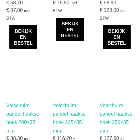
€
58,70
-
€
76,80
€
98,90
-
incl.
Kunststof dagkantafwerking
(
0
)
€
87,80
€
128,00
incl.
incl.
BTW
BTW
BTW
Afwerkprofielen en plinten
(
0
)
BEKIJK
EN
Afwerkprofielen
(
0
)
BEKIJK
BEKIJK
BESTEL
EN
EN
Platpanelen
(
0
)
BESTEL
BESTEL
Dagkantafwerkingen
(
0
)
2-delige dagkantafwerkingen
(
0
)
Kamerhoekprofielen
(
0
)
Volschuim paneel met haakse hoek
(
0
)
Kozijnvulling
(
0
)
Volschuim
Volschuim
Volschuim
DHZ Sandwichpanelen
(
0
)
paneel haakse
paneel haakse
paneel haakse
Kunststof paneelprofielen voor kozijnvulling
(
0
)
hoek 200×35
hoek 225×35
hoek 250×35
Milinboard vensterbanken
(
0
)
mm
mm
mm
Sandwichpanelen
(
0
)
€
88,30
€
116,20
-
€
127,60
incl.
incl.