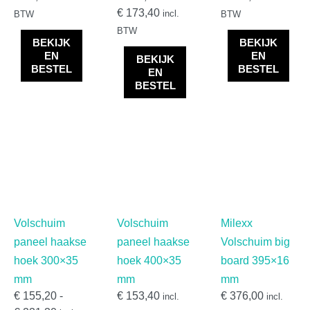
€
173,40
Sandwichpanelen | Deur- en kozijnvulling
(
0
)
incl.
BTW
BTW
BTW
Kunststof gevelbekleding
(
0
)
BEKIJK
BEKIJK
EN
EN
BEKIJK
Bitumen loodvervanger
(
0
)
BESTEL
BESTEL
EN
BESTEL
Eurotexx gevelbekleding
(
0
)
Eurotexx dubbel rabat
(
0
)
Gevelbekleding toebehoren
(
0
)
Kerrafront gevelbekleding
(
0
)
Kunststof Rabatdelen
(
0
)
Eurotexx rabatdelen
(
0
)
Volschuim
Volschuim
Milexx
Milexx rabatdelen
(
0
)
paneel haakse
paneel haakse
Volschuim big
VinyPlus rabatdelen
(
0
)
hoek 300×35
hoek 400×35
board 395×16
Lamina bouwfolie
(
0
)
mm
mm
mm
€
155,20
-
€
153,40
€
376,00
incl.
incl.
Milexx gevelbekleding
(
0
)