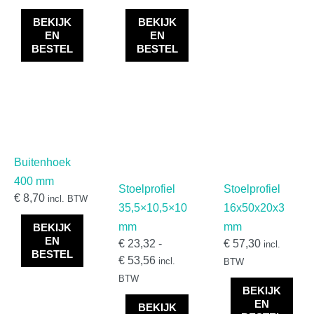
VinyPlus gevelbekleding
(
0
)
BEKIJK
BEKIJK
EN
EN
Kunststof platen
(
0
)
BESTEL
BESTEL
HPL Platen
(
0
)
Vekaplan S
(
0
)
Kunststof profielen
(
0
)
MD Kunststof Bouwmaterialen
(
0
)
Milexx
(
0
)
Buitenhoek
400 mm
Onderhoud & bevestiging
(
0
)
Stoelprofiel
Stoelprofiel
€
8,70
incl. BTW
35,5×10,5×10
16x50x20x3
Bevestigingsartikelen
(
0
)
mm
mm
BEKIJK
Gereedschappen
(
0
)
EN
€
23,32
-
€
57,30
incl.
BESTEL
Lijm, kitten en primers
(
0
)
€
53,56
incl.
BTW
BTW
Schroeven en spijkers
(
0
)
BEKIJK
EN
Onderhoudsartikelen
(
0
)
BEKIJK