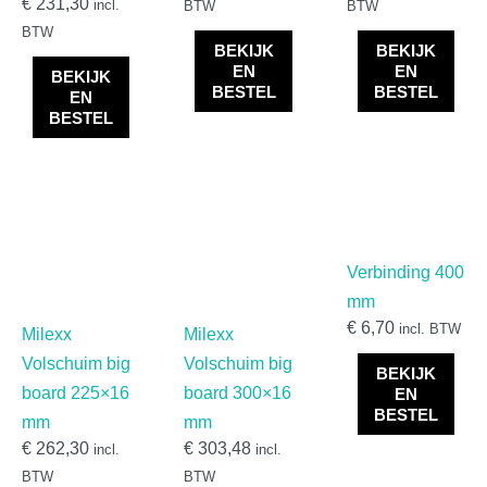
€
231,30
incl.
BTW
BTW
Multitexx gevelbekleding
(
0
)
BTW
BEKIJK
BEKIJK
Potdeksel gevelbekleding
(
0
)
EN
EN
BEKIJK
BESTEL
BESTEL
Eurotexx potdeksel
(
0
)
EN
BESTEL
Sponningdelen
(
0
)
Kerrafront Modern wood dubbel
(
0
)
sponningdeel
Kerrafront multi sponningdeel
(
0
)
Kerrafront Trend sponningdeel
(
0
)
Verbinding 400
Multitexx sponningdeel
(
0
)
mm
€
6,70
VinyPlus Quattro
(
0
)
incl. BTW
Milexx
Milexx
Volschuim big
Volschuim big
VinyPlus rondkant
(
0
)
BEKIJK
board 225×16
board 300×16
EN
Steenstrips
(
0
)
BESTEL
mm
mm
VinyTherm steenstrips
(
0
)
€
262,30
€
303,48
incl.
incl.
BTW
BTW
Zierer steenstrips en leisteenplaten
(
0
)