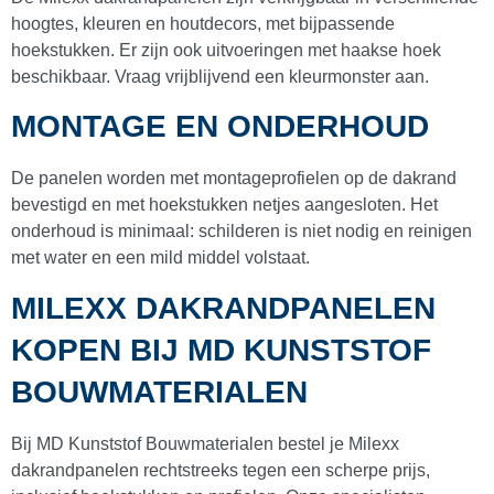
Steenlook vensterbank van kunststof
(
0
)
hoogtes, kleuren en houtdecors, met bijpassende
Werzalit Vensterbanken
(
0
)
hoekstukken. Er zijn ook uitvoeringen met haakse hoek
beschikbaar. Vraag vrijblijvend een kleurmonster aan.
Vinyplus gevelbekleding en dakranden
(
0
)
MONTAGE EN ONDERHOUD
Wand & plafondpanelen
(
0
)
Kunststof wandpanelen
(
0
)
De panelen worden met montageprofielen op de dakrand
Linerio wandpaneel
(
0
)
bevestigd en met hoekstukken netjes aangesloten. Het
onderhoud is minimaal: schilderen is niet nodig en reinigen
ThomDeck Terrasplanken
(
0
)
met water en een mild middel volstaat.
Wonderboard wand- en plafondsysteem
(
0
)
MILEXX DAKRANDPANELEN
KOPEN BIJ MD KUNSTSTOF
BOUWMATERIALEN
Bij MD Kunststof Bouwmaterialen bestel je Milexx
dakrandpanelen rechtstreeks tegen een scherpe prijs,