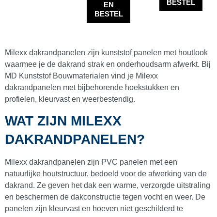
BESTEL
EN
Profielen
(
0
)
BESTEL
Afwerkprofielen en plinten
(
0
)
H-profielen
(
0
)
Milexx dakrandpanelen zijn kunststof panelen met houtlook
Hard PVC profielen
(
0
)
waarmee je de dakrand strak en onderhoudsarm afwerkt. Bij
MD Kunststof Bouwmaterialen vind je Milexx
Kamerhoekprofielen
(
0
)
dakrandpanelen met bijbehorende hoekstukken en
Platstrips
(
0
)
profielen, kleurvast en weerbestendig.
Hoekprofielen
(
0
)
WAT ZIJN MILEXX
Gelijkzijdige Hoekprofielen
(
0
)
DAKRANDPANELEN?
Ongelijkzijdige Hoekprofielen
(
0
)
Milexx dakrandpanelen zijn PVC panelen met een
Kamerprofielen
(
0
)
natuurlijke houtstructuur, bedoeld voor de afwerking van de
Kamerprofielen
(
0
)
dakrand. Ze geven het dak een warme, verzorgde uitstraling
en beschermen de dakconstructie tegen vocht en weer. De
Kamerprofielen met aansluitlip
(
0
)
panelen zijn kleurvast en hoeven niet geschilderd te
Kamerprofielen met haakse lip
(
0
)