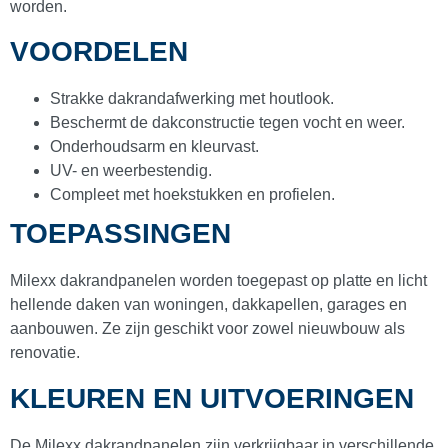
worden.
Kokerprofielen
(
0
)
VOORDELEN
Plaatmateriaal
(
0
)
Platprofielen
(
0
)
Strakke dakrandafwerking met houtlook.
Beschermt de dakconstructie tegen vocht en weer.
U-profielen
(
0
)
Onderhoudsarm en kleurvast.
Gelijkzijdige U-profielen
(
0
)
UV- en weerbestendig.
Ongelijkzijdige U-profielen
(
0
)
Compleet met hoekstukken en profielen.
Vouwhoekprofielen
(
0
)
TOEPASSINGEN
Z-profielen
(
0
)
Milexx dakrandpanelen worden toegepast op platte en licht
SPC Wandpanelen
(
0
)
hellende daken van woningen, dakkapellen, garages en
Stemexx dakrand- en overstekpanelen
(
0
)
aanbouwen. Ze zijn geschikt voor zowel nieuwbouw als
renovatie.
Vensterbanken
(
0
)
KLEUREN EN UITVOERINGEN
Milinboard kunststof vensterbank Type B
(
0
)
Overzet vensterbanken
(
0
)
De Milexx dakrandpanelen zijn verkrijgbaar in verschillende