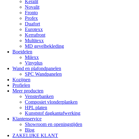
Keralit
Novalit
Fronto
Profex
Duafort
Eurotexx
Kerrafront
Multitexx
MD gevelbekleding
Boeidelen
Milexx
Vinyplus
Wand en plafondpanelen
SPC Wandpanelen
Kozijnen
Profielen
Meer producten
Vensterbanken
Composiet vlonderplanken
HPL platen
Kunststof dagkantafwerking
Klantenservice
Showroom en openingstijden
Blog
ZAKELIJKE KLANT