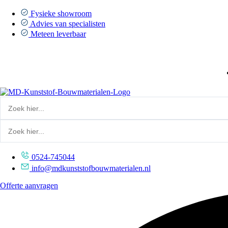
Ga
naar
Fysieke showroom
de
Advies van specialisten
inhoud
Meteen leverbaar
0524-745044
info@mdkunststofbouwmaterialen.nl
Offerte aanvragen