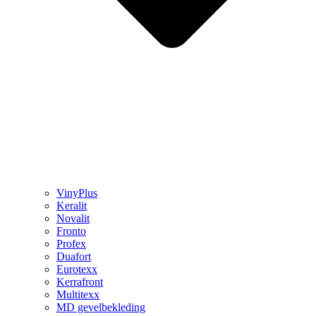
VinyPlus
Keralit
Novalit
Fronto
Profex
Duafort
Eurotexx
Kerrafront
Multitexx
MD gevelbekleding