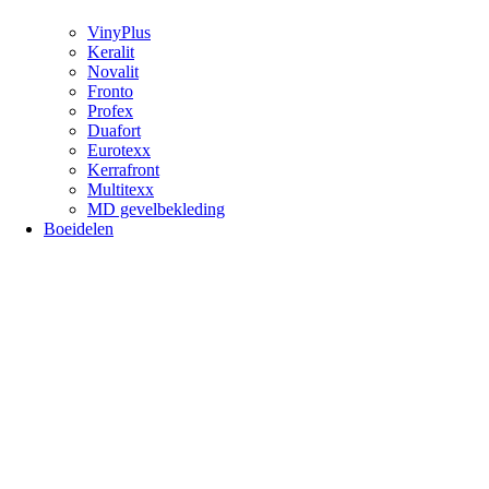
VinyPlus
Keralit
Novalit
Fronto
Profex
Duafort
Eurotexx
Kerrafront
Multitexx
MD gevelbekleding
Boeidelen