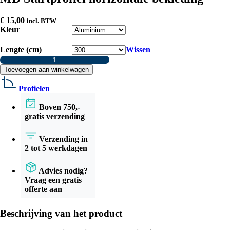
€
15,00
incl. BTW
Kleur
Lengte (cm)
Wissen
MD
Startprofiel
Toevoegen aan winkelwagen
horizontale
bekleding
Profielen
aantal
Boven 750,-
gratis verzending
Verzending in
2 tot 5 werkdagen
Advies nodig?
Vraag een gratis
offerte aan
Beschrijving van het product