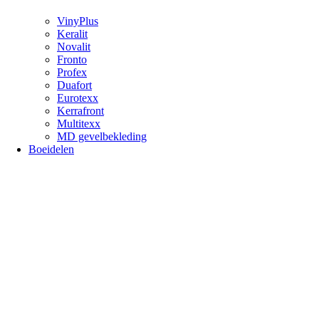
VinyPlus
Keralit
Novalit
Fronto
Profex
Duafort
Eurotexx
Kerrafront
Multitexx
MD gevelbekleding
Boeidelen