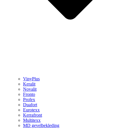
VinyPlus
Keralit
Novalit
Fronto
Profex
Duafort
Eurotexx
Kerrafront
Multitexx
MD gevelbekleding