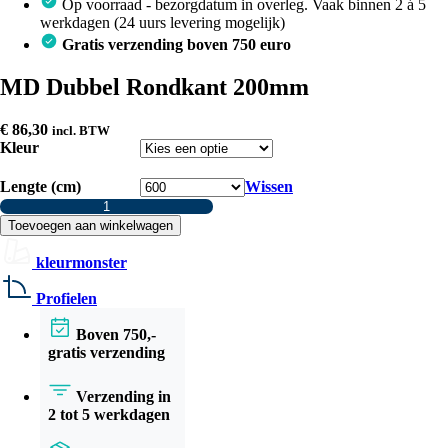
Op voorraad - bezorgdatum in overleg. Vaak binnen 2 á 5
werkdagen (24 uurs levering mogelijk)
Gratis verzending boven 750 euro
MD Dubbel Rondkant 200mm
€
86,30
incl. BTW
Kleur
Lengte (cm)
Wissen
MD
Dubbel
Toevoegen aan winkelwagen
Rondkant
200mm
kleurmonster
aantal
Profielen
Boven 750,-
gratis verzending
Verzending in
2 tot 5 werkdagen