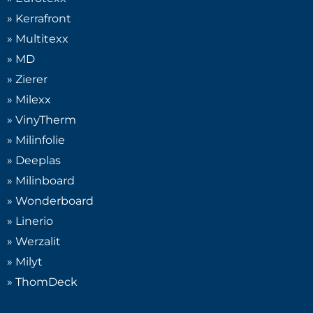
» Kerrafront
» Multitexx
Platprofielen
(
0
)
» MD
» Zierer
U-profielen
(
0
)
» Milexx
» VinyTherm
» Milinfolie
Gelijkzijdige U-profielen
(
0
)
» Deeplas
» Milinboard
Ongelijkzijdige U-profielen
(
0
)
» Wonderboard
» Linerio
Vouwhoekprofielen
(
0
)
» Werzalit
» Milyt
Z-profielen
(
0
)
» ThomDeck