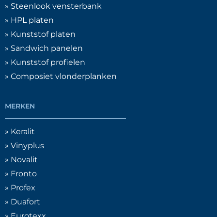
» Steenlook vensterbank
» HPL platen
Ongelijkzijdige Hoekprofielen
(
0
)
» Kunststof platen
» Sandwich panelen
Kamerprofielen
(
0
)
» Kunststof profielen
» Composiet vlonderplanken
Kamerprofielen
(
0
)
MERKEN
Kamerprofielen met aansluitlip
(
0
)
» Keralit
» Vinyplus
Kamerprofielen met haakse lip
(
0
)
» Novalit
» Fronto
Kokerprofielen
(
0
)
» Profex
» Duafort
Plaatmateriaal
(
0
)
» Eurotexx