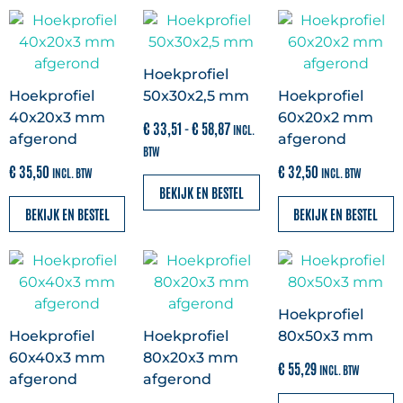
Kunststof boeidelen
(
0
)
Hoekprofiel
Hoekprofiel
50x30x2,5 mm
Hoekprofiel
Milexx boeidelen
(
0
)
40x20x3 mm
60x20x2 mm
€
33,51
-
€
58,87
INCL.
afgerond
afgerond
BTW
€
35,50
€
32,50
Vinyplus boeidelen
(
0
)
INCL. BTW
INCL. BTW
BEKIJK EN BESTEL
BEKIJK EN BESTEL
BEKIJK EN BESTEL
Overstekken en buitenplafonds
(
0
)
Holle schrootpanelen
(
0
)
Hoekprofiel
Hoekprofiel
Hoekprofiel
80x50x3 mm
60x40x3 mm
80x20x3 mm
Milexx platpanelen
(
0
)
€
55,29
INCL. BTW
afgerond
afgerond