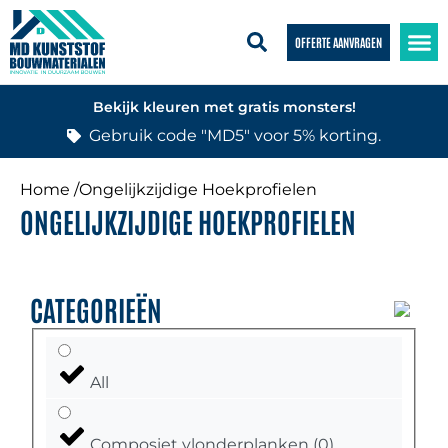
OFFERTE AANVRAGEN
Bekijk kleuren met gratis monsters!
Gebruik code "MD5" voor 5% korting.
Home /
Ongelijkzijdige Hoekprofielen
ONGELIJKZIJDIGE HOEKPROFIELEN
CATEGORIEËN
All
Composiet vlonderplanken
(
0
)