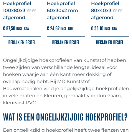
Hoekprofiel
Hoekprofiel
Hoekprofiel
100x80x3 mm
60x30x2 mm
80x40x3 mm
Afwerkprofielen
(
0
)
afgerond
afgerond
afgerond
€
87,50
€
24,62
€
55,10
INCL. BTW
INCL. BTW
INCL. BTW
Platpanelen
(
0
)
BEKIJK EN BESTEL
BEKIJK EN BESTEL
BEKIJK EN BESTEL
Dagkantafwerkingen
(
0
)
Ongelijkzijdige hoekprofielen van kunststof hebben
twee zijden van verschillende lengte, ideaal voor
2-delige dagkantafwerkingen
(
0
)
hoeken waar je aan één kant meer dekking of
overlap nodig hebt. Bij MD Kunststof
Bouwmaterialen vind je ongelijkzijdige hoekprofielen
Kamerhoekprofielen
(
0
)
in vele maten en kleuren, gemaakt van duurzaam,
kleurvast PVC.
Volschuim paneel met haakse hoek
WAT IS EEN ONGELIJKZIJDIG HOEKPROFIEL?
(
0
)
Een ongelijkzijdig hoekprofiel heeft twee flenzen van