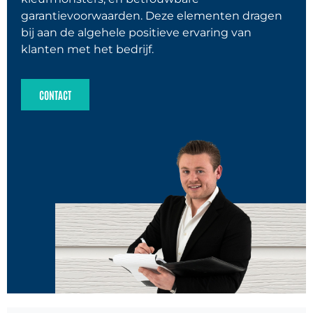
garantievoorwaarden. Deze elementen dragen
VinyPlus Quattro
(
0
)
bij aan de algehele positieve ervaring van
klanten met het bedrijf.
VinyPlus rondkant
(
0
)
CONTACT
Steenstrips
(
0
)
VinyTherm steenstrips
(
0
)
Zierer steenstrips en leisteenplaten
(
0
)
VinyPlus gevelbekleding
(
0
)