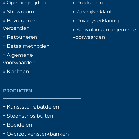
Afwerkprofielen en plinten
(
0
)
» Openingstijden
» Producten
» Showroom
» Zakelijke klant
» Bezorgen en
» Privacyverklaring
H-profielen
(
0
)
verzenden
» Aanvullingen algemene
» Retouneren
voorwaarden
» Betaalmethoden
Hard PVC profielen
(
0
)
» Algemene
voorwaarden
Kamerhoekprofielen
(
0
)
» Klachten
Platstrips
(
0
)
PRODUCTEN
» Kunststof rabatdelen
Hoekprofielen
(
0
)
» Steenstrips buiten
» Boeidelen
Gelijkzijdige Hoekprofielen
(
0
)
» Overzet vensterkbanken