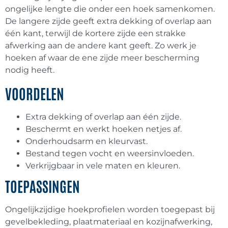
ongelijke lengte die onder een hoek samenkomen.
Kozijnvulling
(
0
)
De langere zijde geeft extra dekking of overlap aan
één kant, terwijl de kortere zijde een strakke
afwerking aan de andere kant geeft. Zo werk je
DHZ Sandwichpanelen
(
0
)
hoeken af waar de ene zijde meer bescherming
nodig heeft.
Kunststof paneelprofielen voor
kozijnvulling
(
0
)
VOORDELEN
Extra dekking of overlap aan één zijde.
Milinboard vensterbanken
(
0
)
Beschermt en werkt hoeken netjes af.
Onderhoudsarm en kleurvast.
Sandwichpanelen
(
0
)
Bestand tegen vocht en weersinvloeden.
Verkrijgbaar in vele maten en kleuren.
Sandwichpanelen | Deur- en
TOEPASSINGEN
kozijnvulling
(
0
)
Ongelijkzijdige hoekprofielen worden toegepast bij
gevelbekleding, plaatmateriaal en kozijnafwerking,