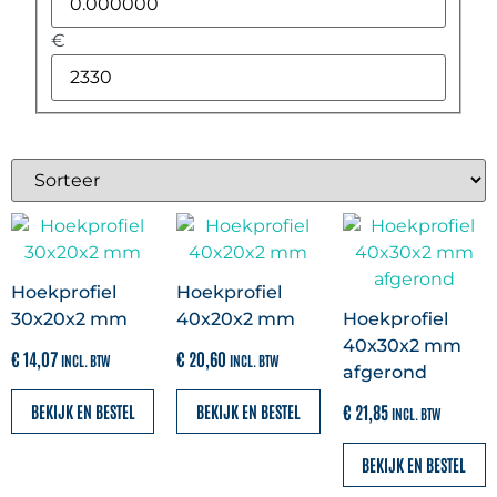
€
Overstekpanelen
(
0
)
Dakrandafwerking
(
0
)
Deeplas dakrandpanelen
(
0
)
Hoekprofiel
Hoekprofiel
Milexx dakrandpanelen
(
0
)
30x20x2 mm
40x20x2 mm
Hoekprofiel
40x30x2 mm
€
14,07
€
20,60
INCL. BTW
INCL. BTW
afgerond
Milexx dakrandpanelen haakse
hoek
(
0
)
BEKIJK EN BESTEL
BEKIJK EN BESTEL
€
21,85
INCL. BTW
BEKIJK EN BESTEL
VinyPlus dakrandpanelen
(
0
)