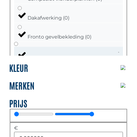
Dakafwerking
(
0
)
Fronto gevelbekleding
(
0
)
Kunststof boeidelen
(
0
)
KLEUR
Bevestigingsartikelen
(
0
)
MERKEN
PRIJS
Boeiboord
(
0
)
Buitenplafonds en overstekpanelen
€
(
0
)