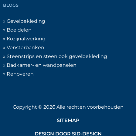
SPC Wandpanelen
(
0
)
BLOGS
Stemexx dakrand- en
» Gevelbekleding
overstekpanelen
(
0
)
» Boeidelen
» Kozijnafwerking
» Vensterbanken
Vensterbanken
(
0
)
» Steenstrips en steenlook gevelbekleding
» Badkamer- en wandpanelen
Milinboard kunststof vensterbank
» Renoveren
Type B
(
0
)
Overzet vensterbanken
(
0
)
Copyright © 2026 Alle rechten voorbehouden
Steenlook vensterbank van
kunststof
(
0
)
SITEMAP
DESIGN DOOR SID-DESIGN