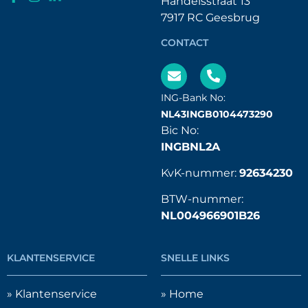
Handelsstraat 13
7917 RC Geesbrug
Bevestigingsartikelen
(
0
)
CONTACT
Gereedschappen
(
0
)
ING-Bank No:
NL43INGB0104473290
Lijm, kitten en primers
(
0
)
Bic No:
INGBNL2A
Schroeven en spijkers
(
0
)
KvK-nummer:
92634230
BTW-nummer:
Onderhoudsartikelen
(
0
)
NL004966901B26
KLANTENSERVICE
SNELLE LINKS
Profielen
(
0
)
» Klantenservice
» Home