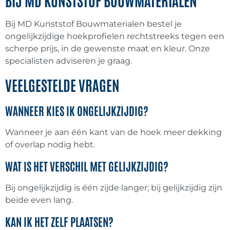
BIJ MD KUNSTSTOF BOUWMATERIALEN
Bij MD Kunststof Bouwmaterialen bestel je
Eurotexx rabatdelen
(
0
)
ongelijkzijdige hoekprofielen rechtstreeks tegen een
scherpe prijs, in de gewenste maat en kleur. Onze
Milexx rabatdelen
(
0
)
specialisten adviseren je graag.
VEELGESTELDE VRAGEN
VinyPlus rabatdelen
(
0
)
WANNEER KIES IK ONGELIJKZIJDIG?
Lamina bouwfolie
(
0
)
Wanneer je aan één kant van de hoek meer dekking
of overlap nodig hebt.
Milexx gevelbekleding
(
0
)
WAT IS HET VERSCHIL MET GELIJKZIJDIG?
Multitexx gevelbekleding
(
0
)
Bij ongelijkzijdig is één zijde langer; bij gelijkzijdig zijn
beide even lang.
KAN IK HET ZELF PLAATSEN?
Potdeksel gevelbekleding
(
0
)