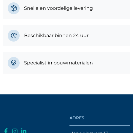
Kunststof platen
(
0
)
Snelle en voordelige levering
HPL Platen
(
0
)
Beschikbaar binnen 24 uur
Vekaplan S
(
0
)
Kunststof profielen
(
0
)
Specialist in bouwmaterialen
MD Kunststof Bouwmaterialen
(
0
)
Milexx
(
0
)
ADRES
Onderhoud & bevestiging
(
0
)