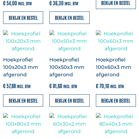
€
54,00
€
36,30
BEKIJK EN BESTEL
INCL. BTW
INCL. BTW
Volschuim boeidelen
(
0
)
BEKIJK EN BESTEL
BEKIJK EN BESTEL
Deeplas boeidelen
(
0
)
Milexx Bigboard dakrandpanelen
met structuurfolie
(
0
)
Hoekprofiel
Hoekprofiel
Hoekprofiel
100x20x3 mm
100x50x3 mm
100x60x3 mm
afgerond
afgerond
afgerond
Milexx Volschuim dakranden
(
0
)
€
57,88
€
81,60
€
70,10
INCL. BTW
INCL. BTW
INCL. BTW
BEKIJK EN BESTEL
BEKIJK EN BESTEL
BEKIJK EN BESTEL
Kunststof dagkantafwerking
(
0
)
Afwerkprofielen en plinten
(
0
)