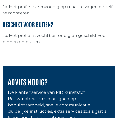
Ja. Het profiel is eenvoudig op maat te zagen en zelf
te monteren.
Eurotexx potdeksel
(
0
)
GESCHIKT VOOR BUITEN?
Ja. Het profiel is vochtbestendig en geschikt voor
Sponningdelen
(
0
)
binnen en buiten.
Kerrafront Modern wood dubbel
sponningdeel
(
0
)
Kerrafront multi sponningdeel
(
0
)
ADVIES NODIG?
Kerrafront Trend sponningdeel
(
0
)
De klantenservice van MD Kunststof
Bouwmaterialen scoort goed op
behulpzaamheid, snelle communicatie,
Multitexx sponningdeel
(
0
)
duidelijke instructies, extra services zoals gratis
kleurmonsters, en betrouwbare