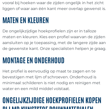
Kunststof gevelbekleding
(
0
)
vooral bij hoeken waar de zijden ongelijk in het zicht
liggen of waar aan één kant meer overlap gewenst is.
Bitumen loodvervanger
(
0
)
MATEN EN KLEUREN
De ongelijkzijdige hoekprofielen zijn er in talloze
maten en kleuren. Kies een profiel waarvan de zijden
Eurotexx gevelbekleding
(
0
)
aansluiten op je toepassing, met de langere zijde aan
de gewenste kant. Onze specialisten helpen je graag.
Eurotexx dubbel rabat
(
0
)
MONTAGE EN ONDERHOUD
Gevelbekleding toebehoren
(
0
)
Het profiel is eenvoudig op maat te zagen en te
bevestigen met lijm of schroeven. Onderhoud is
minimaal: schilderen is niet nodig en reinigen met
Kerrafront gevelbekleding
(
0
)
water en een mild middel volstaat.
ONGELIJKZIJDIGE HOEKPROFIELEN KOPEN
Kunststof Rabatdelen
(
0
)