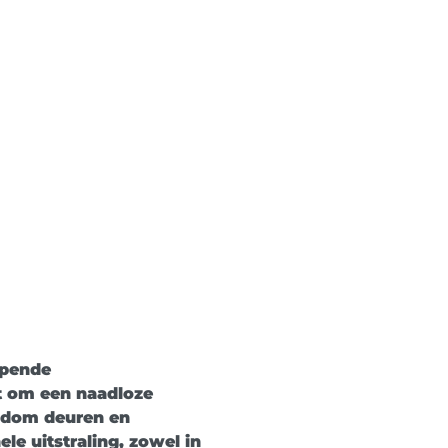
opende
kt om een naadloze
ondom deuren en
le uitstraling, zowel in