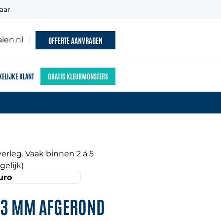
aar
len.nl
OFFERTE AANVRAGEN
KELIJKE KLANT
GRATIS KLEURMONSTERS
erleg. Vaak binnen 2 á 5
elijk)
uro
X3 MM AFGEROND