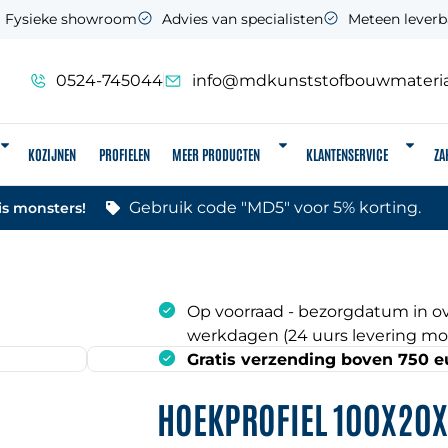
Fysieke showroom
Advies van specialisten
Meteen leverb
0524-745044
info@mdkunststofbouwmateria
KOZIJNEN
PROFIELEN
MEER PRODUCTEN
KLANTENSERVICE
ZA
Gebruik code "MD5" voor 5% korting.
is monsters!
Op voorraad - bezorgdatum in ov
werkdagen (24 uurs levering mog
Gratis verzending boven 750 e
HOEKPROFIEL 100X20