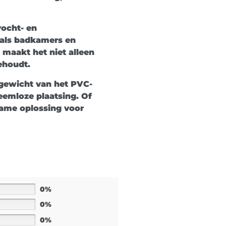
vocht- en
zoals badkamers en
maakt het niet alleen
ehoudt.
e gewicht van het PVC-
leemloze plaatsing. Of
zame oplossing voor
0%
0%
0%