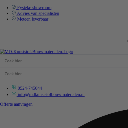
Ga
naar
Fysieke showroom
de
Advies van specialisten
inhoud
Meteen leverbaar
0524-745044
info@mdkunststofbouwmaterialen.nl
Offerte aanvragen