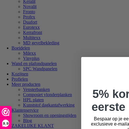
Keralit
Novalit
Fronto
Profex
Duafort
Eurotexx
Kerrafront
Multitexx
MD gevelbekleding
Boeidelen
Milexx
Vinyplus
Wand en plafondpanelen
SPC Wandpanelen
Kozijnen
Profielen
Meer producten
Vensterbanken
5% kor
Composiet vlonderplanken
HPL platen
eerste 
Kunststof dagkantafwerking
Klantenservice
Showroom en openingstijden
Bespaar op je ee
Blog
9,9
exclusieve e-mail
ZAKELIJKE KLANT