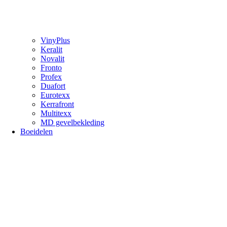
VinyPlus
Keralit
Novalit
Fronto
Profex
Duafort
Eurotexx
Kerrafront
Multitexx
MD gevelbekleding
Boeidelen