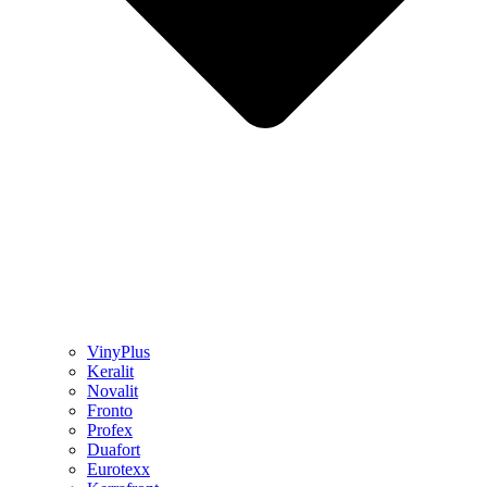
VinyPlus
Keralit
Novalit
Fronto
Profex
Duafort
Eurotexx