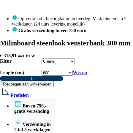
Op voorraad - bezorgdatum in overleg. Vaak binnen 2 á 5
werkdagen (24 uurs levering mogelijk)
Gratis verzending boven 750 euro
Milinboard steenlook vensterbank 300 mm
€
313,91
incl. BTW
Kleur
Lengte (cm)
Wissen
Milinboard
steenlook
Toevoegen aan winkelwagen
vensterbank
300
Profielen
mm
aantal
Boven 750,-
gratis verzending
Verzending in
2 tot 5 werkdagen