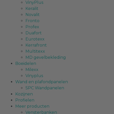
VinyPlus
Keralit
Novalit
Fronto
Profex
Duafort
Eurotexx
Kerrafront
Multitexx
MD gevelbekleding
Boeidelen
Milexx
Vinyplus
Wand en plafondpanelen
SPC Wandpanelen
Kozijnen
Profielen
Meer producten
Vensterbanken