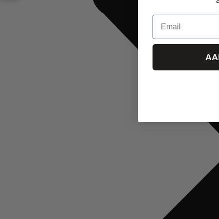
Email
AA