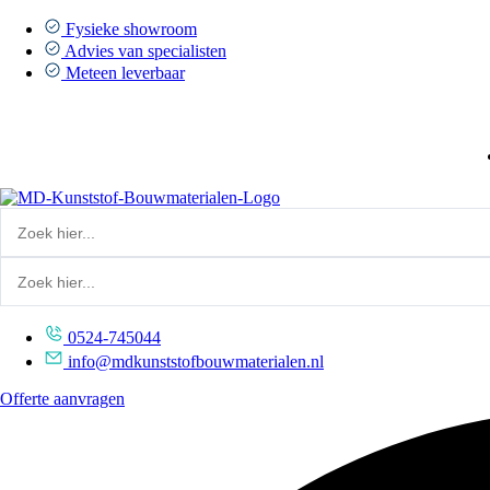
Ga
naar
Fysieke showroom
de
Advies van specialisten
inhoud
Meteen leverbaar
0524-745044
info@mdkunststofbouwmaterialen.nl
Offerte aanvragen