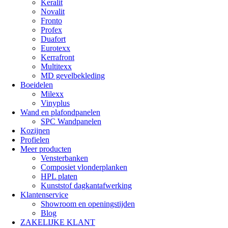
Keralit
Novalit
Fronto
Profex
Duafort
Eurotexx
Kerrafront
Multitexx
MD gevelbekleding
Boeidelen
Milexx
Vinyplus
Wand en plafondpanelen
SPC Wandpanelen
Kozijnen
Profielen
Meer producten
Vensterbanken
Composiet vlonderplanken
HPL platen
Kunststof dagkantafwerking
Klantenservice
Showroom en openingstijden
Blog
ZAKELIJKE KLANT