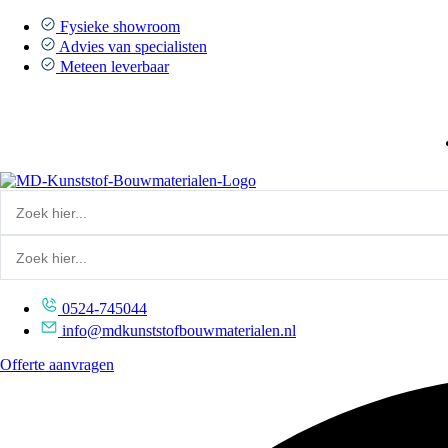
Ga
naar
Fysieke showroom
de
Advies van specialisten
inhoud
Meteen leverbaar
0524-745044
info@mdkunststofbouwmaterialen.nl
Offerte aanvragen