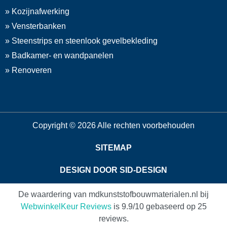
» Kozijnafwerking
» Vensterbanken
» Steenstrips en steenlook gevelbekleding
» Badkamer- en wandpanelen
» Renoveren
Copyright © 2026 Alle rechten voorbehouden
SITEMAP
DESIGN DOOR SID-DESIGN
De waardering van mdkunststofbouwmaterialen.nl bij
WebwinkelKeur Reviews
is 9.9/10 gebaseerd op 25
reviews.