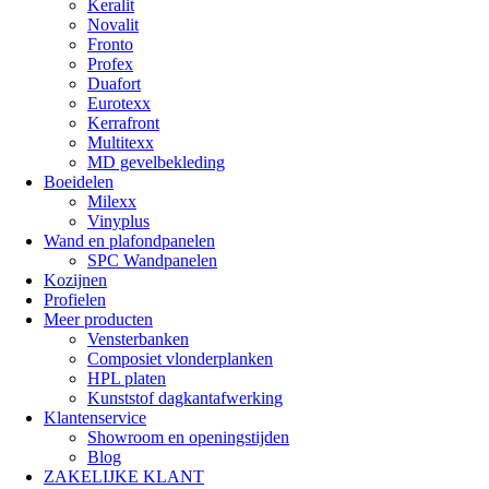
Keralit
Novalit
Fronto
Profex
Duafort
Eurotexx
Kerrafront
Multitexx
MD gevelbekleding
Boeidelen
Milexx
Vinyplus
Wand en plafondpanelen
SPC Wandpanelen
Kozijnen
Profielen
Meer producten
Vensterbanken
Composiet vlonderplanken
HPL platen
Kunststof dagkantafwerking
Klantenservice
Showroom en openingstijden
Blog
ZAKELIJKE KLANT