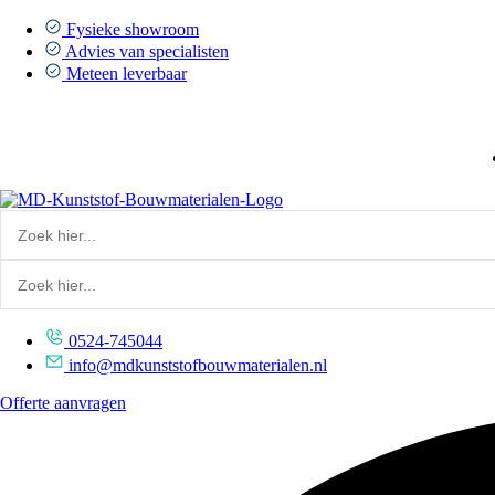
Ga
naar
Fysieke showroom
de
Advies van specialisten
inhoud
Meteen leverbaar
0524-745044
info@mdkunststofbouwmaterialen.nl
Offerte aanvragen