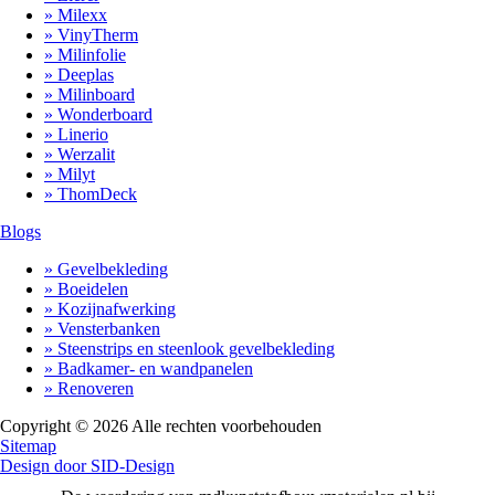
» Milexx
» VinyTherm
» Milinfolie
» Deeplas
» Milinboard
» Wonderboard
» Linerio
» Werzalit
» Milyt
» ThomDeck
Blogs
» Gevelbekleding
» Boeidelen
» Kozijnafwerking
» Vensterbanken
» Steenstrips en steenlook gevelbekleding
» Badkamer- en wandpanelen
» Renoveren
Copyright © 2026 Alle rechten voorbehouden
Sitemap
Design door SID-Design