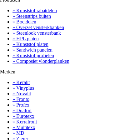
» Kunststof rabatdelen
» Steenstrips buiten
» Boeidelen
» Overzet vensterkbanken
» Steenlook vensterbank
» HPL platen
» Kunststof platen
» Sandwich panelen
» Kunststof profielen
» Composiet vlonderplanken
Merken
» Keralit
» Vinyplus
» Novalit
» Fronto
» Profex
» Duafort
» Eurotexx
» Kerrafront
» Multitexx
» MD
» Zierer