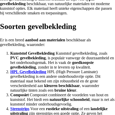
gevelbekleding
beschikbaar, van natuurlijke materialen tot moderne
kunststof opties. Elk materiaal heeft unieke eigenschappen die passen
bij verschillende smaken en toepassingen.
Soorten gevelbekleding
Er is een breed
aanbod aan materialen
beschikbaar als
gevelbekleding, waaronder:
Kunststof Gevelbekleding
Kunststof gevelbekleding, zoals
PVC gevelbekleding
, is populair vanwege de duurzaamheid en
het onderhoudsgemak. Het is vaak de
goedkoopste
gevelbekleding
, zonder in te leveren op kwaliteit.
HPL Gevelbekleding
HPL (High Pressure Laminate)
gevelbekleding is een andere onderhoudsvrije optie. Dit
materiaal staat bekend om zijn robuustheid en de grote
verscheidenheid aan
kleuren beschikbaar
, waaronder
natuurlijke tinten zoals een
bruine kleur
.
Composiet
Composiet combineert de voordelen van hout en
kunststof. Het biedt een
natuurlijke schoonheid
, maar is net als
kunststof minder onderhoudsgevoelig.
Steenstrips
Voor een
rustieke uitstraling
of een
landelijke
uitstraling
zijn steenstrips een goede optie. Ze geven het