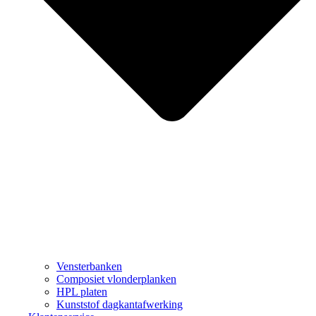
Vensterbanken
Composiet vlonderplanken
HPL platen
Kunststof dagkantafwerking