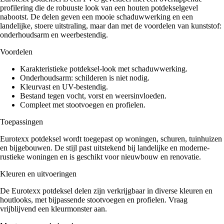
profilering die de robuuste look van een houten potdekselgevel
nabootst. De delen geven een mooie schaduwwerking en een
landelijke, stoere uitstraling, maar dan met de voordelen van kunststof:
onderhoudsarm en weerbestendig.
Dagkantafwerkingen
(
0
)
Voordelen
Karakteristieke potdeksel-look met schaduwwerking.
2-delige dagkantafwerkingen
(
0
)
Onderhoudsarm: schilderen is niet nodig.
Kleurvast en UV-bestendig.
Bestand tegen vocht, vorst en weersinvloeden.
Compleet met stootvoegen en profielen.
Kamerhoekprofielen
(
0
)
Toepassingen
Eurotexx potdeksel wordt toegepast op woningen, schuren, tuinhuizen
Volschuim paneel met haakse hoek
(
0
)
en bijgebouwen. De stijl past uitstekend bij landelijke en moderne-
rustieke woningen en is geschikt voor nieuwbouw en renovatie.
Kleuren en uitvoeringen
Kozijnvulling
(
0
)
De Eurotexx potdeksel delen zijn verkrijgbaar in diverse kleuren en
houtlooks, met bijpassende stootvoegen en profielen. Vraag
vrijblijvend een kleurmonster aan.
DHZ Sandwichpanelen
(
0
)