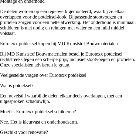
Montage en onderhoud
De delen worden op een regelwerk gemonteerd, waarbij ze elkaar
overlappen voor de potdeksel-look. Bijpassende stootvoegen en
Kunststof paneelprofielen voor kozijnvulling
(
0
)
profielen zorgen voor een nette afwerking. Het onderhoud is minimaal:
schilderen is niet nodig en reinigen met water en een mild middel
volstaat.
Milinboard vensterbanken
(
0
)
Eurotexx potdeksel kopen bij MD Kunststof Bouwmaterialen
Bij MD Kunststof Bouwmaterialen bestel je Eurotexx potdeksel
rechtstreeks tegen een scherpe prijs, inclusief stootvoegen en profielen.
Sandwichpanelen
(
0
)
Onze specialisten adviseren je graag.
Veelgestelde vragen over Eurotexx potdeksel
Sandwichpanelen | Deur- en kozijnvulling
(
0
)
Wat is potdeksel?
Een gevelstijl waarbij de delen elkaar deels overlappen, met een
uitgesproken schaduwlijn.
Kunststof gevelbekleding
(
0
)
Moet ik Eurotexx potdeksel schilderen?
Nee. Het is kleurvast en onderhoudsarm.
Bitumen loodvervanger
(
0
)
Geschikt voor renovatie?