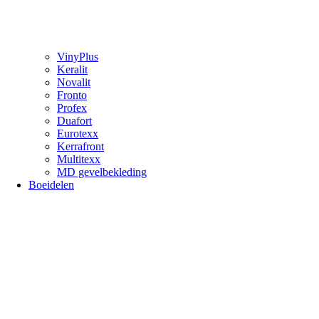
VinyPlus
Keralit
Novalit
Fronto
Profex
Duafort
Eurotexx
Kerrafront
Multitexx
MD gevelbekleding
Boeidelen