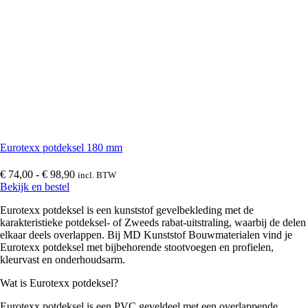
Milexx Bigboard dakrandpanelen met structuurfolie
(
0
)
Milexx Volschuim dakranden
(
0
)
Kunststof dagkantafwerking
(
0
)
Eurotexx potdeksel 180 mm
Prijsklasse:
€
74,00
-
€
98,90
incl. BTW
€ 74,00
Bekijk en bestel
tot
Afwerkprofielen en plinten
(
0
)
Eurotexx potdeksel is een kunststof gevelbekleding met de
€ 98,90
karakteristieke potdeksel- of Zweeds rabat-uitstraling, waarbij de delen
elkaar deels overlappen. Bij MD Kunststof Bouwmaterialen vind je
Eurotexx potdeksel met bijbehorende stootvoegen en profielen,
Afwerkprofielen
(
0
)
kleurvast en onderhoudsarm.
Wat is Eurotexx potdeksel?
Platpanelen
(
0
)
Eurotexx potdeksel is een PVC geveldeel met een overlappende