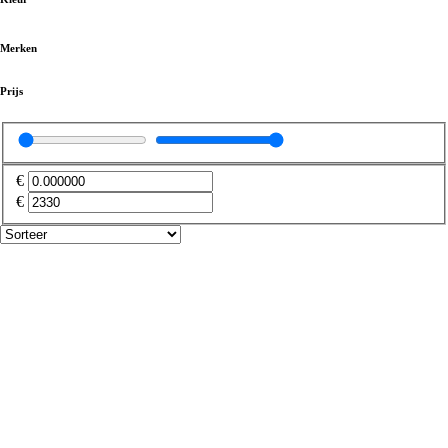
Kunststof boeidelen
(
0
)
Merken
Bevestigingsartikelen
(
0
)
Prijs
Boeiboord
(
0
)
€
€
Buitenplafonds en overstekpanelen
(
0
)
Overstekpanelen
(
0
)
Dakrandafwerking
(
0
)