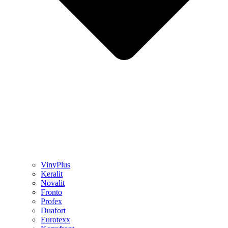
VinyPlus
Keralit
Novalit
Fronto
Profex
Duafort
Eurotexx