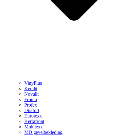
VinyPlus
Keralit
Novalit
Fronto
Profex
Duafort
Eurotexx
Kerrafront
Multitexx
MD gevelbekleding