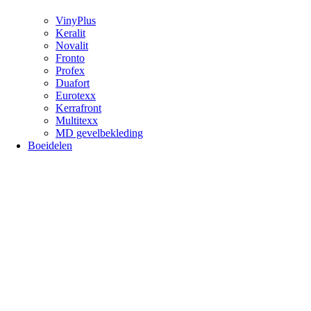
VinyPlus
Keralit
Novalit
Fronto
Profex
Duafort
Eurotexx
Kerrafront
Multitexx
MD gevelbekleding
Boeidelen