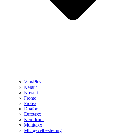
VinyPlus
Keralit
Novalit
Fronto
Profex
Duafort
Eurotexx
Kerrafront
Multitexx
MD gevelbekleding