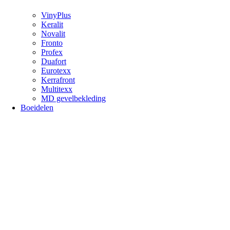
VinyPlus
Keralit
Novalit
Fronto
Profex
Duafort
Eurotexx
Kerrafront
Multitexx
MD gevelbekleding
Boeidelen