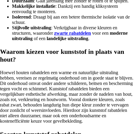
Duurzaam
: Gaat jarenlang mee zonder te rotten of te splijten.
Makkelijke installatie
: Dankzij een handig kliksysteem
eenvoudig te monteren.
Isolerend
: Draagt bij aan een betere thermische isolatie van de
schuur.
Stijlvolle uitstraling
: Verkrijgbaar in diverse kleuren en
structuren, waaronder
zwarte rabatdelen
voor een
moderne
uitstraling
of een
landelijke uitstraling
.
Waarom kiezen voor kunststof in plaats van
hout?
Hoewel houten rabatdelen een warme en natuurlijke uitstraling
hebben, vereisen ze regelmatig onderhoud om in goede staat te blijven.
Dit onderhoud omvat onder andere schilderen, beitsen en bescherming
tegen vocht en schimmel. Kunststof rabatdelen bieden een
vergelijkbare esthetische afwerking, maar zonder de nadelen van hout,
zoals rot, verkleuring en houtworm. Vooral donkere kleuren, zoals
rabat zwart, behouden langdurig hun diepe kleur zonder te vervagen
door zonlicht of weersinvloeden. Hierdoor zijn kunststof rabatdelen
niet alleen duurzamer, maar ook een onderhoudsarme en
kostenefficiënte keuze voor gevelbekleding.