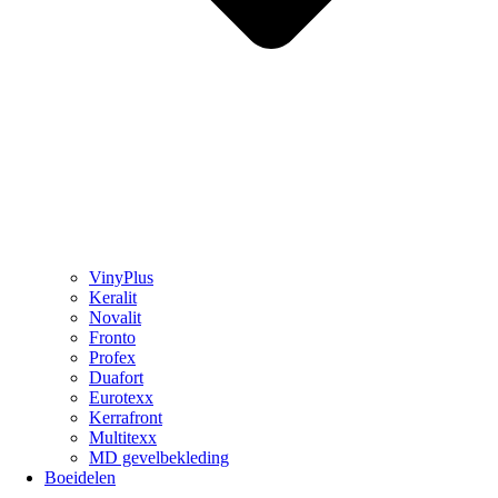
VinyPlus
Keralit
Novalit
Fronto
Profex
Duafort
Eurotexx
Kerrafront
Multitexx
MD gevelbekleding
Boeidelen