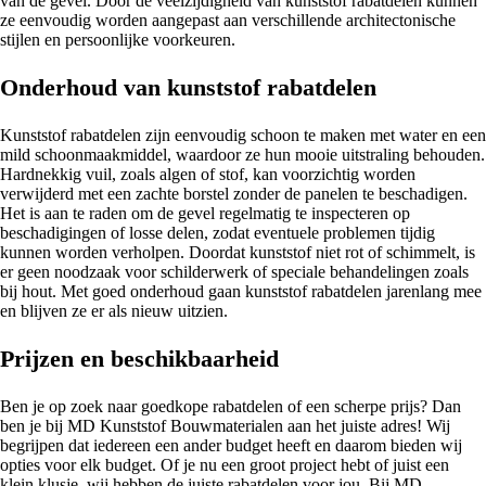
van de gevel. Door de veelzijdigheid van kunststof rabatdelen kunnen
ze eenvoudig worden aangepast aan verschillende architectonische
stijlen en persoonlijke voorkeuren.
Onderhoud van kunststof rabatdelen
Kunststof rabatdelen zijn eenvoudig schoon te maken met water en een
mild schoonmaakmiddel, waardoor ze hun mooie uitstraling behouden.
Hardnekkig vuil, zoals algen of stof, kan voorzichtig worden
verwijderd met een zachte borstel zonder de panelen te beschadigen.
Het is aan te raden om de gevel regelmatig te inspecteren op
beschadigingen of losse delen, zodat eventuele problemen tijdig
kunnen worden verholpen. Doordat kunststof niet rot of schimmelt, is
er geen noodzaak voor schilderwerk of speciale behandelingen zoals
bij hout. Met goed onderhoud gaan kunststof rabatdelen jarenlang mee
en blijven ze er als nieuw uitzien.
Prijzen en beschikbaarheid
Ben je op zoek naar goedkope rabatdelen of een scherpe prijs? Dan
ben je bij MD Kunststof Bouwmaterialen aan het juiste adres! Wij
begrijpen dat iedereen een ander budget heeft en daarom bieden wij
opties voor elk budget. Of je nu een groot project hebt of juist een
klein klusje, wij hebben de juiste rabatdelen voor jou. Bij MD