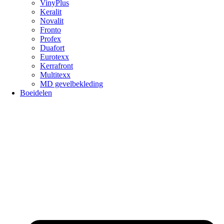
VinyPlus
Keralit
Novalit
Fronto
Profex
Duafort
Eurotexx
Kerrafront
Multitexx
MD gevelbekleding
Boeidelen