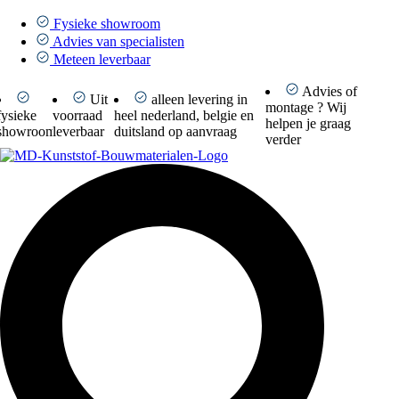
Ga
naar
Fysieke showroom
de
Advies van specialisten
inhoud
Meteen leverbaar
Advies of
Uit
alleen levering in
montage ? Wij
fysieke
voorraad
heel nederland, belgie en
helpen je graag
showroom
leverbaar
duitsland op aanvraag
verder