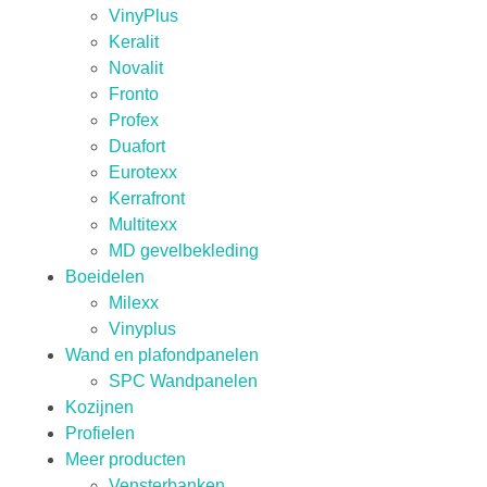
VinyPlus
Keralit
Novalit
Fronto
Profex
Duafort
Eurotexx
Kerrafront
Multitexx
MD gevelbekleding
Boeidelen
Milexx
Vinyplus
Wand en plafondpanelen
SPC Wandpanelen
Kozijnen
Profielen
Meer producten
Vensterbanken