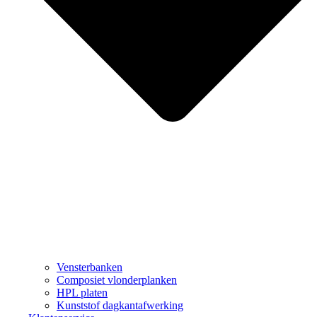
Vensterbanken
Composiet vlonderplanken
HPL platen
Kunststof dagkantafwerking