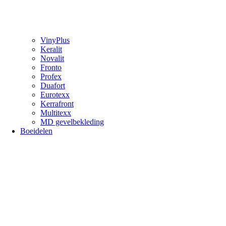
VinyPlus
Keralit
Novalit
Fronto
Profex
Duafort
Eurotexx
Kerrafront
Multitexx
MD gevelbekleding
Boeidelen