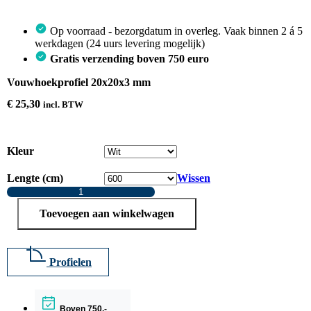
Op voorraad - bezorgdatum in overleg. Vaak binnen 2 á 5
werkdagen (24 uurs levering mogelijk)
Gratis verzending boven 750 euro
Vouwhoekprofiel 20x20x3 mm
€
25,30
incl. BTW
Kleur
Lengte (cm)
Wissen
Vouwhoekprofiel
20x20x3
Toevoegen aan winkelwagen
mm
aantal
Profielen
Boven 750,-