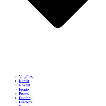
VinyPlus
Keralit
Novalit
Fronto
Profex
Duafort
Eurotexx