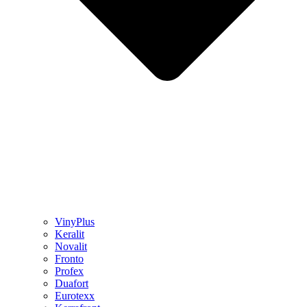
VinyPlus
Keralit
Novalit
Fronto
Profex
Duafort
Eurotexx