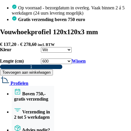
Op voorraad - bezorgdatum in overleg. Vaak binnen 2 á 5
werkdagen (24 uurs levering mogelijk)
Gratis verzending boven 750 euro
Vouwhoekprofiel 120x120x3 mm
Prijsklasse:
€
137,20
-
€
278,60
incl. BTW
€ 137,20
Kleur
tot
€ 278,60
Lengte (cm)
Wissen
Vouwhoekprofiel
120x120x3
Toevoegen aan winkelwagen
mm
aantal
Profielen
Boven 750,-
gratis verzending
Verzending in
2 tot 5 werkdagen
Advies nodig?