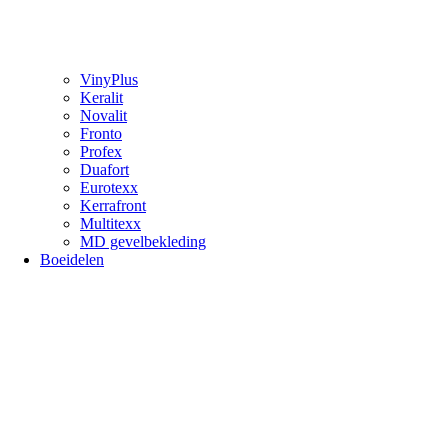
VinyPlus
Keralit
Novalit
Fronto
Profex
Duafort
Eurotexx
Kerrafront
Multitexx
MD gevelbekleding
Boeidelen