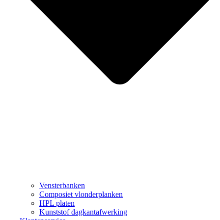
Vensterbanken
Composiet vlonderplanken
HPL platen
Kunststof dagkantafwerking