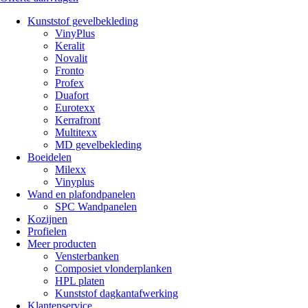
Kunststof gevelbekleding
VinyPlus
Keralit
Novalit
Fronto
Profex
Duafort
Eurotexx
Kerrafront
Multitexx
MD gevelbekleding
Boeidelen
Milexx
Vinyplus
Wand en plafondpanelen
SPC Wandpanelen
Kozijnen
Profielen
Meer producten
Vensterbanken
Composiet vlonderplanken
HPL platen
Kunststof dagkantafwerking
Klantenservice