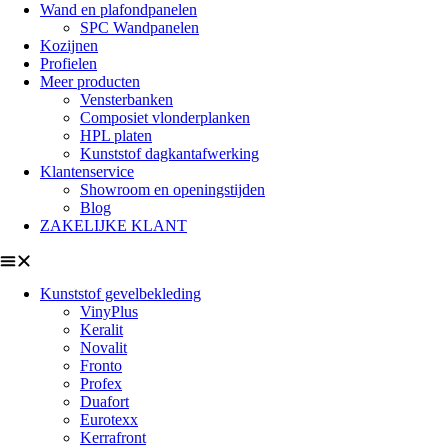
Wand en plafondpanelen
SPC Wandpanelen
Kozijnen
Profielen
Meer producten
Vensterbanken
Composiet vlonderplanken
HPL platen
Kunststof dagkantafwerking
Klantenservice
Showroom en openingstijden
Blog
ZAKELIJKE KLANT
Kunststof gevelbekleding
VinyPlus
Keralit
Novalit
Fronto
Profex
Duafort
Eurotexx
Kerrafront