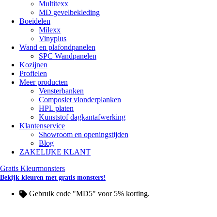
Multitexx
MD gevelbekleding
Boeidelen
Milexx
Vinyplus
Wand en plafondpanelen
SPC Wandpanelen
Kozijnen
Profielen
Meer producten
Vensterbanken
Composiet vlonderplanken
HPL platen
Kunststof dagkantafwerking
Klantenservice
Showroom en openingstijden
Blog
ZAKELIJKE KLANT
Gratis Kleurmonsters
Bekijk kleuren met gratis monsters!
Gebruik code "MD5" voor 5% korting.