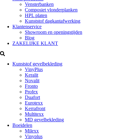
Vensterbanken
Composiet vlonderplanken
HPL platen
Kunststof dagkantafwerking
Klantenservice
Showroom en openingstijden
Blog
ZAKELIJKE KLANT
Kunststof gevelbekleding
VinyPlus
Keralit
Novalit
Fronto
Profex
Duafort
Eurotexx
Kerrafront
Multitexx
MD gevelbekleding
Boeidelen
Milexx
Vinyplus