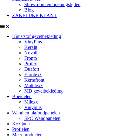
Showroom en openingstijden
Blog
ZAKELIJKE KLANT
Kunststof gevelbekleding
VinyPlus
Keralit
Novalit
Fronto
Profex
Duafort
Eurotexx
Kerrafront
Multitexx
MD gevelbekleding
Boeidelen
Milexx
Vinyplus
Wand en plafondpanelen
SPC Wandpanelen
Kozijnen
Profielen
Meer producten