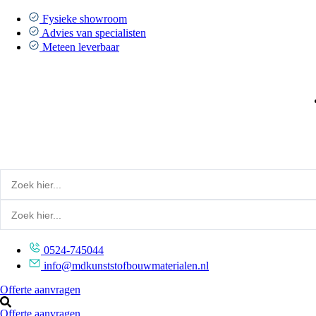
Ga
naar
Fysieke showroom
de
Advies van specialisten
inhoud
Meteen leverbaar
0524-745044
info@mdkunststofbouwmaterialen.nl
Offerte aanvragen
Offerte aanvragen