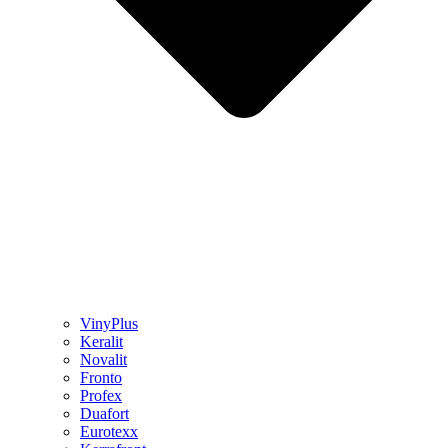
VinyPlus
Keralit
Novalit
Fronto
Profex
Duafort
Eurotexx