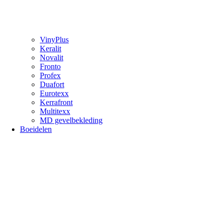
VinyPlus
Keralit
Novalit
Fronto
Profex
Duafort
Eurotexx
Kerrafront
Multitexx
MD gevelbekleding
Boeidelen