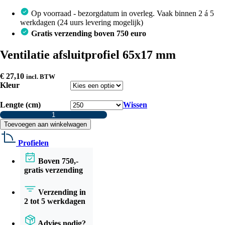
Op voorraad - bezorgdatum in overleg. Vaak binnen 2 á 5
werkdagen (24 uurs levering mogelijk)
Gratis verzending boven 750 euro
Ventilatie afsluitprofiel 65x17 mm
€
27,10
incl. BTW
Kleur
Lengte (cm)
Wissen
Ventilatie
afsluitprofiel
Toevoegen aan winkelwagen
65x17
mm
Profielen
aantal
Boven 750,-
gratis verzending
Verzending in
2 tot 5 werkdagen
Advies nodig?