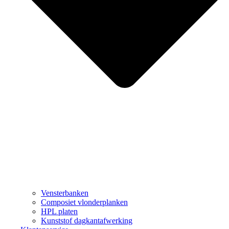
Vensterbanken
Composiet vlonderplanken
HPL platen
Kunststof dagkantafwerking