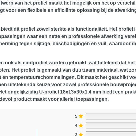
ontwerp van het profiel maakt het mogelijk om het op verschi
rgt voor een flexibele en efficiënte oplossing bij de afwerki
t dit profiel zowel sterkte als functionaliteit. Het profiel
ssingen waar een nette en professionele afwerking vereist 
herming tegen slijtage, beschadigingen en vuil, waardoor d
m ook als eindprofiel worden gebruikt, wat betekent dat het
ten. Het profiel is gemaakt van duurzaam materiaal, wat zor
ht en temperatuurschommelingen. Dit maakt het geschikt vo
een uitstekende keuze voor zowel professionele bouwprojec
n. Het ongelijkzijdig U-profiel 18x13x30x1,4 mm biedt een p
rdevol product maakt voor allerlei toepassingen.
5
4
3