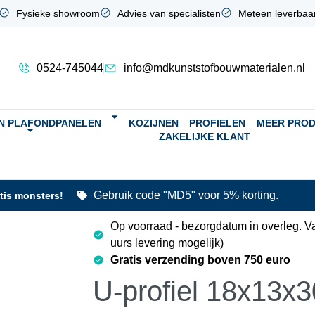
Fysieke showroom
Advies van specialisten
Meteen leverbaa
0524-745044
info@mdkunststofbouwmaterialen.nl
N PLAFONDPANELEN
KOZIJNEN
PROFIELEN
MEER PRO
ZAKELIJKE KLANT
Gebruik code "MD5" voor 5% korting.
atis monsters!
Op voorraad - bezorgdatum in overleg. V
uurs levering mogelijk)
Gratis verzending boven 750 euro
U-profiel 18x13x