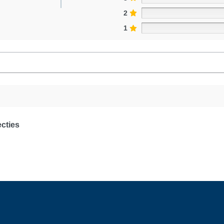
2
1
cties