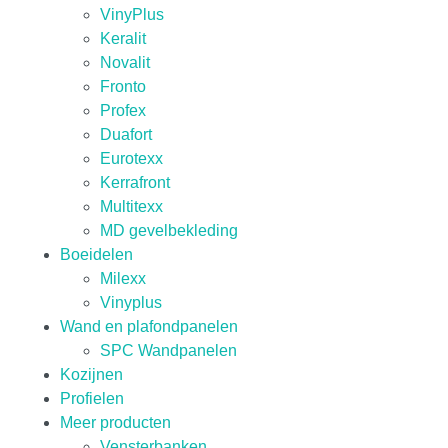
VinyPlus
Keralit
Novalit
Fronto
Profex
Duafort
Eurotexx
Kerrafront
Multitexx
MD gevelbekleding
Boeidelen
Milexx
Vinyplus
Wand en plafondpanelen
SPC Wandpanelen
Kozijnen
Profielen
Meer producten
Vensterbanken