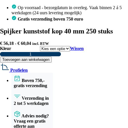
Op voorraad - bezorgdatum in overleg. Vaak binnen 2 á 5
werkdagen (24 uurs levering mogelijk)
Gratis verzending boven 750 euro
Spijker kunststof kop 40 mm 250 stuks
Prijsklasse:
€
56,18
-
€
60,04
incl. BTW
€ 56,18
Kleur
Wissen
tot
Spijker
€ 60,04
kunststof
Toevoegen aan winkelwagen
kop
40
Profielen
mm
250
Boven 750,-
stuks
gratis verzending
aantal
Verzending in
2 tot 5 werkdagen
Advies nodig?
Vraag een gratis
offerte aan