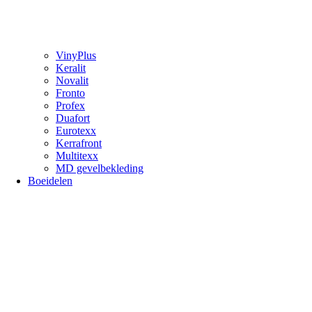
VinyPlus
Keralit
Novalit
Fronto
Profex
Duafort
Eurotexx
Kerrafront
Multitexx
MD gevelbekleding
Boeidelen