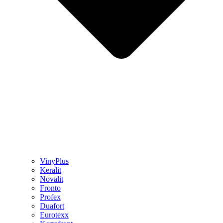
VinyPlus
Keralit
Novalit
Fronto
Profex
Duafort
Eurotexx