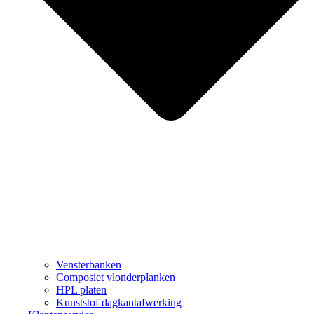
Vensterbanken
Composiet vlonderplanken
HPL platen
Kunststof dagkantafwerking