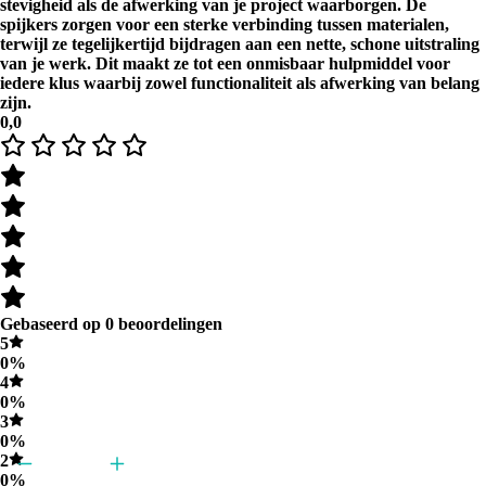
stevigheid als de afwerking van je project waarborgen. De
spijkers zorgen voor een sterke verbinding tussen materialen,
terwijl ze tegelijkertijd bijdragen aan een nette, schone uitstraling
van je werk. Dit maakt ze tot een onmisbaar hulpmiddel voor
iedere klus waarbij zowel functionaliteit als afwerking van belang
zijn.
0,0
Gebaseerd op 0 beoordelingen
5
0%
4
0%
3
0%
2
0%