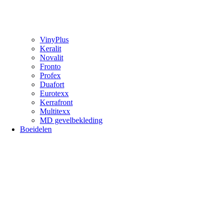
VinyPlus
Keralit
Novalit
Fronto
Profex
Duafort
Eurotexx
Kerrafront
Multitexx
MD gevelbekleding
Boeidelen