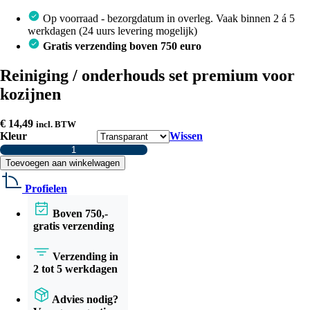
Op voorraad - bezorgdatum in overleg. Vaak binnen 2 á 5
werkdagen (24 uurs levering mogelijk)
Gratis verzending boven 750 euro
Reiniging / onderhouds set premium voor
kozijnen
€
14,49
incl. BTW
Kleur
Wissen
Reiniging
/
Toevoegen aan winkelwagen
onderhouds
set
Profielen
premium
voor
Boven 750,-
kozijnen
gratis verzending
aantal
Verzending in
2 tot 5 werkdagen
Advies nodig?