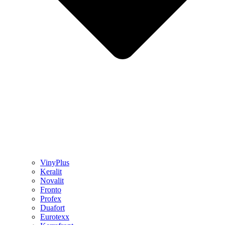
VinyPlus
Keralit
Novalit
Fronto
Profex
Duafort
Eurotexx