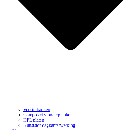
Vensterbanken
Composiet vlonderplanken
HPL platen
Kunststof dagkantafwerking