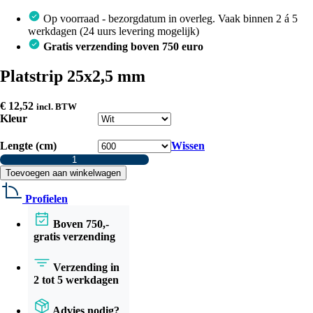
Op voorraad - bezorgdatum in overleg. Vaak binnen 2 á 5
werkdagen (24 uurs levering mogelijk)
Gratis verzending boven 750 euro
Platstrip 25x2,5 mm
€
12,52
incl. BTW
Kleur
Lengte (cm)
Wissen
Platstrip
25x2,5
Toevoegen aan winkelwagen
mm
aantal
Profielen
Boven 750,-
gratis verzending
Verzending in
2 tot 5 werkdagen
Advies nodig?