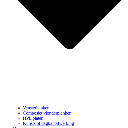
Vensterbanken
Composiet vlonderplanken
HPL platen
Kunststof dagkantafwerking