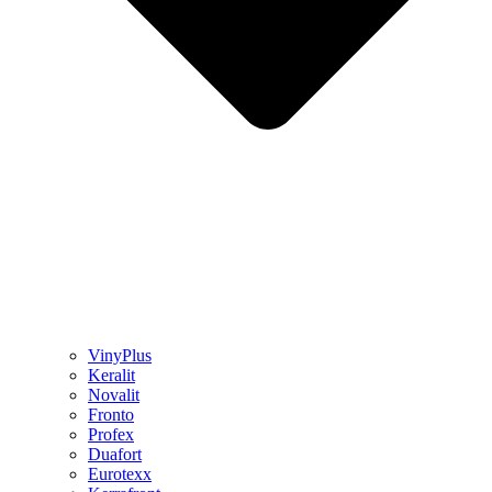
VinyPlus
Keralit
Novalit
Fronto
Profex
Duafort
Eurotexx