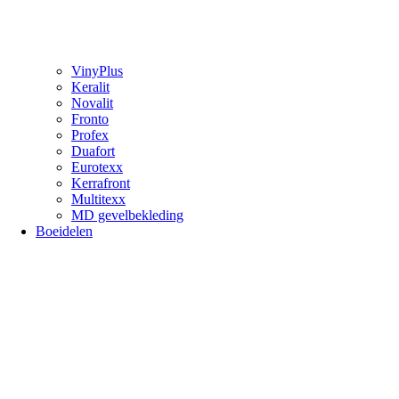
VinyPlus
Keralit
Novalit
Fronto
Profex
Duafort
Eurotexx
Kerrafront
Multitexx
MD gevelbekleding
Boeidelen