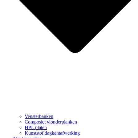
Vensterbanken
Composiet vlonderplanken
HPL platen
Kunststof dagkantafwerking