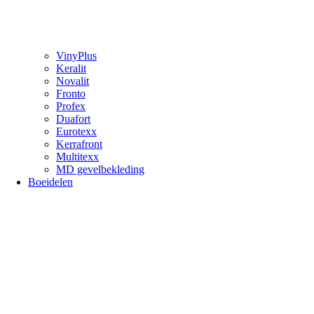
VinyPlus
Keralit
Novalit
Fronto
Profex
Duafort
Eurotexx
Kerrafront
Multitexx
MD gevelbekleding
Boeidelen