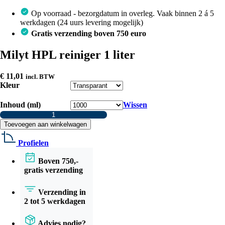
Op voorraad - bezorgdatum in overleg. Vaak binnen 2 á 5
werkdagen (24 uurs levering mogelijk)
Gratis verzending boven 750 euro
Milyt HPL reiniger 1 liter
€
11,01
incl. BTW
Kleur
Inhoud (ml)
Wissen
Milyt
HPL
Toevoegen aan winkelwagen
reiniger
1
Profielen
liter
aantal
Boven 750,-
gratis verzending
Verzending in
2 tot 5 werkdagen
Advies nodig?