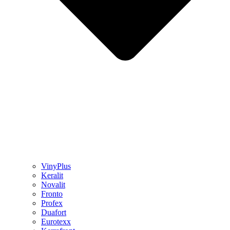
VinyPlus
Keralit
Novalit
Fronto
Profex
Duafort
Eurotexx