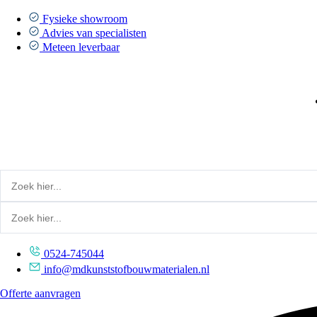
Ga
naar
Fysieke showroom
de
Advies van specialisten
inhoud
Meteen leverbaar
0524-745044
info@mdkunststofbouwmaterialen.nl
Offerte aanvragen