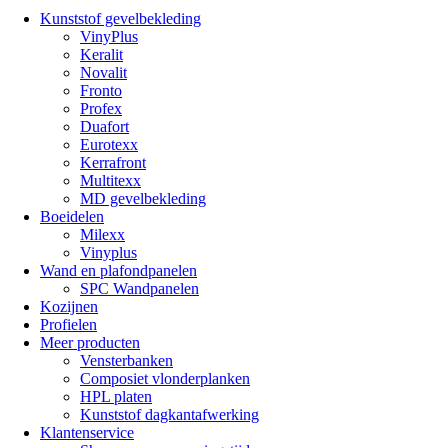
Kunststof gevelbekleding
VinyPlus
Keralit
Novalit
Fronto
Profex
Duafort
Eurotexx
Kerrafront
Multitexx
MD gevelbekleding
Boeidelen
Milexx
Vinyplus
Wand en plafondpanelen
SPC Wandpanelen
Kozijnen
Profielen
Meer producten
Vensterbanken
Composiet vlonderplanken
HPL platen
Kunststof dagkantafwerking
Klantenservice