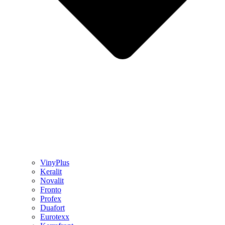
VinyPlus
Keralit
Novalit
Fronto
Profex
Duafort
Eurotexx