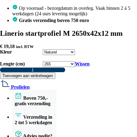
Op voorraad - bezorgdatum in overleg. Vaak binnen 2 á 5
werkdagen (24 uurs levering mogelijk)
Gratis verzending boven 750 euro
Linerio startprofiel M 2650x42x12 mm
€
19,18
incl. BTW
Kleur
Lengte (cm)
Wissen
Linerio
startprofiel
Toevoegen aan winkelwagen
M
2650x42x12
Profielen
mm
aantal
Boven 750,-
gratis verzending
Verzending in
2 tot 5 werkdagen
Advies nodig?