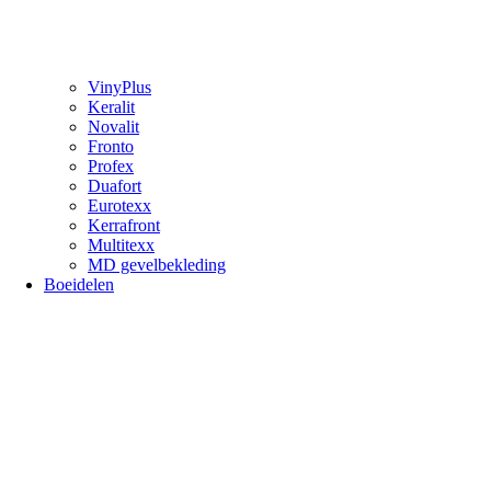
VinyPlus
Keralit
Novalit
Fronto
Profex
Duafort
Eurotexx
Kerrafront
Multitexx
MD gevelbekleding
Boeidelen