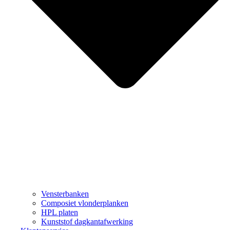
Vensterbanken
Composiet vlonderplanken
HPL platen
Kunststof dagkantafwerking