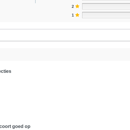
2
1
cties
coort goed op