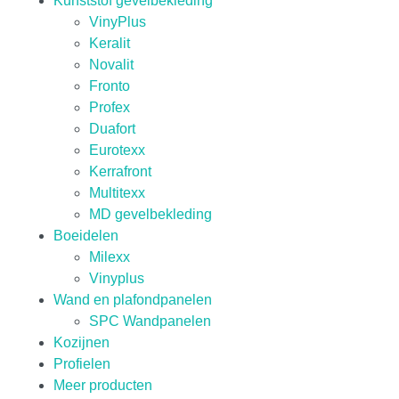
Kunststof gevelbekleding
VinyPlus
Keralit
Novalit
Fronto
Profex
Duafort
Eurotexx
Kerrafront
Multitexx
MD gevelbekleding
Boeidelen
Milexx
Vinyplus
Wand en plafondpanelen
SPC Wandpanelen
Kozijnen
Profielen
Meer producten