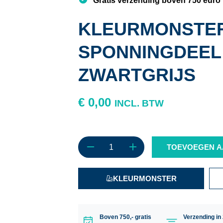
Gratis verzending boven 750 euro
KLEURMONSTER
SPONNINGDEEL
ZWARTGRIJS
€
0,00
INCL. BTW
TOEVOEGEN A
KLEURMONSTER
Boven 750,- gratis
Verzending in 