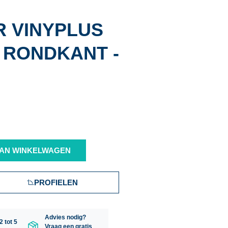
 VINYPLUS
 RONDKANT -
AN WINKELWAGEN
PROFIELEN
Advies nodig?
2 tot 5
Vraag een gratis