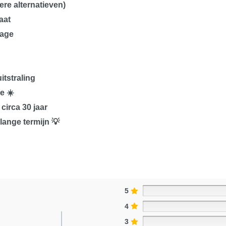
ere alternatieven)
aat
tage
itstraling
ie
☀️
 circa
30 jaar
lange termijn 💡
5
4
3