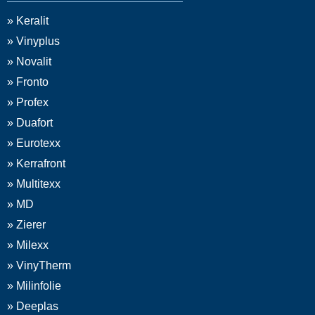
» Keralit
» Vinyplus
» Novalit
» Fronto
» Profex
» Duafort
» Eurotexx
» Kerrafront
» Multitexx
» MD
» Zierer
» Milexx
» VinyTherm
» Milinfolie
» Deeplas