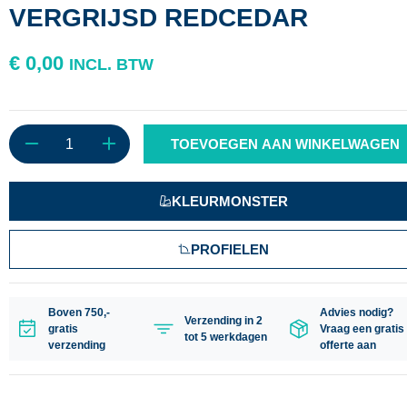
VERGRIJSD REDCEDAR
€
0,00
INCL. BTW
TOEVOEGEN AAN WINKELWAGEN
KLEURMONSTER
PROFIELEN
Boven 750,-
Advies nodig?
Verzending in 2
gratis
Vraag een gratis
tot 5 werkdagen
verzending
offerte aan