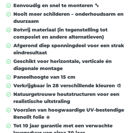
Eenvoudig en snel te monteren 🔧
Nooit meer schilderen – onderhoudsarm en
duurzaam
Rotvrij materiaal (in tegenstelling tot
composiet en andere alternatieven)
Afgerond diep sponningdeel voor een strak
eindresultaat
Geschikt voor
horizontale, verticale én
diagonale montage
Paneelhoogte van
15 cm
Verkrijgbaar in
28 verschillende kleuren
🎨
Natuurgetrouwe houtstructuren voor een
realistische uitstraling
Voorzien van
hoogwaardige UV-bestendige
Renolit folie
☀️
Tot
10 jaar garantie
met een verwachte
levensduur van circa
30 jaar