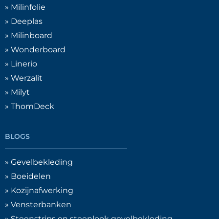
» Milinfolie
» Deeplas
» Milinboard
» Wonderboard
» Linerio
» Werzalit
» Milyt
» ThomDeck
BLOGS
» Gevelbekleding
» Boeidelen
» Kozijnafwerking
» Vensterbanken
» Steenstrips en steenlook gevelbekleding