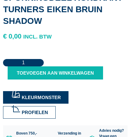
TURNERS EIKEN BRUIN
SHADOW
€
0,00
INCL. BTW
Kleurmonster
VinyPlus
Sponningdeel
TOEVOEGEN AAN WINKELWAGEN
Rondkant
-
Turners
Eiken
Bruin
KLEURMONSTER
Shadow
aantal
PROFIELEN
Advies nodig?
Boven 750,-
Verzending in
Vraag een