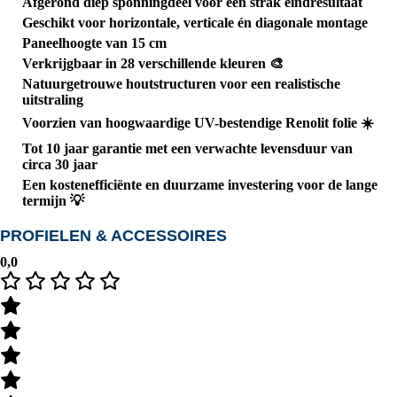
Afgerond diep sponningdeel voor een strak eindresultaat
Geschikt voor
horizontale, verticale én diagonale montage
Paneelhoogte van
15 cm
Verkrijgbaar in
28 verschillende kleuren
🎨
Natuurgetrouwe houtstructuren voor een realistische
uitstraling
Voorzien van
hoogwaardige UV-bestendige Renolit folie
☀️
Tot
10 jaar garantie
met een verwachte levensduur van
circa
30 jaar
Een
kostenefficiënte en duurzame investering
voor de lange
termijn 💡
PROFIELEN & ACCESSOIRES
0,0