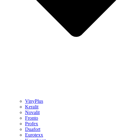
VinyPlus
Keralit
Novalit
Fronto
Profex
Duafort
Eurotexx