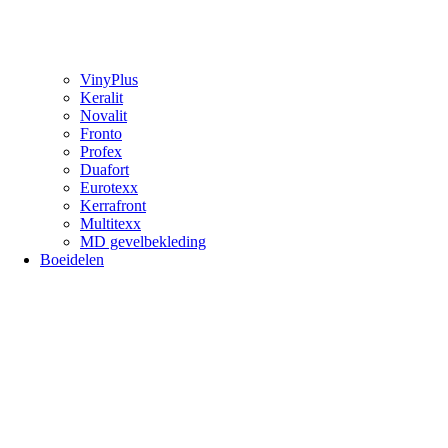
VinyPlus
Keralit
Novalit
Fronto
Profex
Duafort
Eurotexx
Kerrafront
Multitexx
MD gevelbekleding
Boeidelen