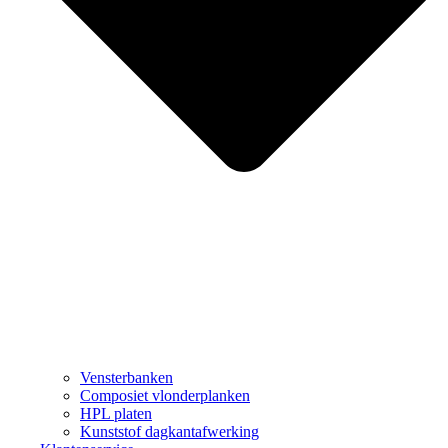
Vensterbanken
Composiet vlonderplanken
HPL platen
Kunststof dagkantafwerking