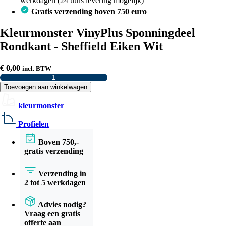
werkdagen (24 uurs levering mogelijk)
Gratis verzending boven 750 euro
Kleurmonster VinyPlus Sponningdeel
Rondkant - Sheffield Eiken Wit
€
0,00
incl. BTW
Kleurmonster
VinyPlus
Toevoegen aan winkelwagen
Sponningdeel
Rondkant
kleurmonster
-
Sheffield
Profielen
Eiken
Wit
Boven 750,-
aantal
gratis verzending
Verzending in
2 tot 5 werkdagen
Advies nodig?
Vraag een gratis
offerte aan