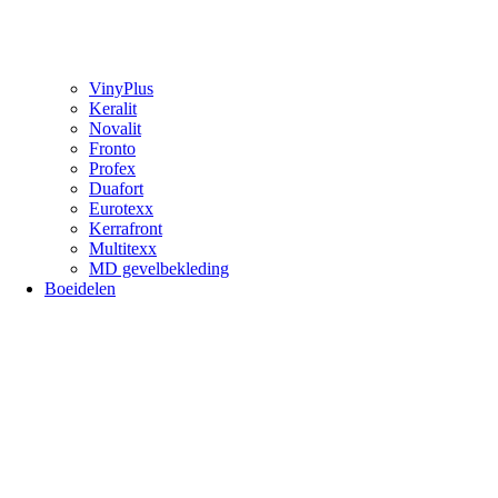
VinyPlus
Keralit
Novalit
Fronto
Profex
Duafort
Eurotexx
Kerrafront
Multitexx
MD gevelbekleding
Boeidelen