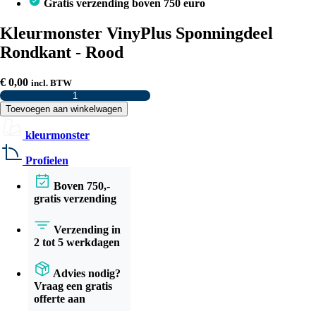
Gratis verzending boven 750 euro
Kleurmonster VinyPlus Sponningdeel
Rondkant - Rood
€
0,00
incl. BTW
Kleurmonster
VinyPlus
Toevoegen aan winkelwagen
Sponningdeel
Rondkant
kleurmonster
-
Rood
Profielen
aantal
Boven 750,-
gratis verzending
Verzending in
2 tot 5 werkdagen
Advies nodig?
Vraag een gratis
offerte aan