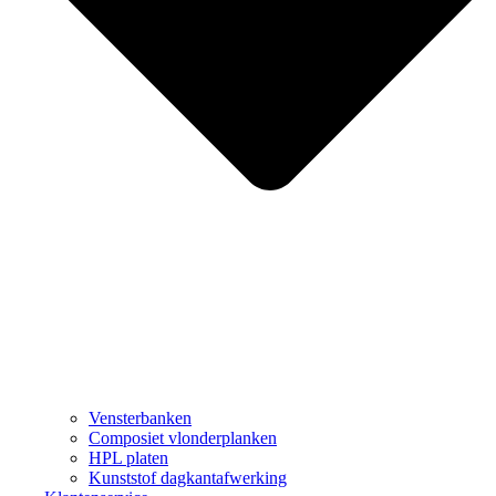
Vensterbanken
Composiet vlonderplanken
HPL platen
Kunststof dagkantafwerking