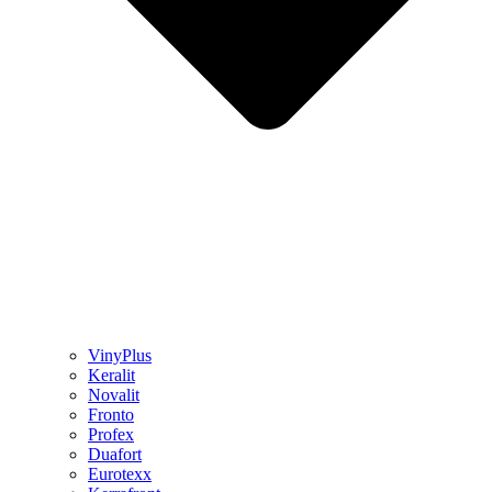
VinyPlus
Keralit
Novalit
Fronto
Profex
Duafort
Eurotexx