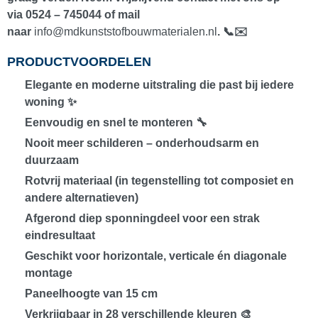
via
0524 – 745044
of mail
naar
info@mdkunststofbouwmaterialen.nl
. 📞✉️
PRODUCTVOORDELEN
Elegante en moderne uitstraling die past bij iedere
woning ✨
Eenvoudig en snel te monteren 🔧
Nooit meer schilderen – onderhoudsarm en
duurzaam
Rotvrij materiaal (in tegenstelling tot composiet en
andere alternatieven)
Afgerond diep sponningdeel voor een strak
eindresultaat
Geschikt voor
horizontale, verticale én diagonale
montage
Paneelhoogte van
15 cm
Verkrijgbaar in
28 verschillende kleuren
🎨