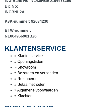
ING-Bank No:
NL43INGB0104473290
Bic No:
INGBNL2A
KvK-nummer:
92634230
BTW-nummer:
NL004966901B26
KLANTENSERVICE
» Klantenservice
» Openingstijden
» Showroom
» Bezorgen en verzenden
» Retouneren
» Betaalmethoden
» Algemene voorwaarden
» Klachten