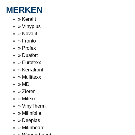
MERKEN
» Keralit
» Vinyplus
» Novalit
» Fronto
» Profex
» Duafort
» Eurotexx
» Kerrafront
» Multitexx
» MD
» Zierer
» Milexx
» VinyTherm
» Milinfolie
» Deeplas
» Milinboard
» Wonderboard