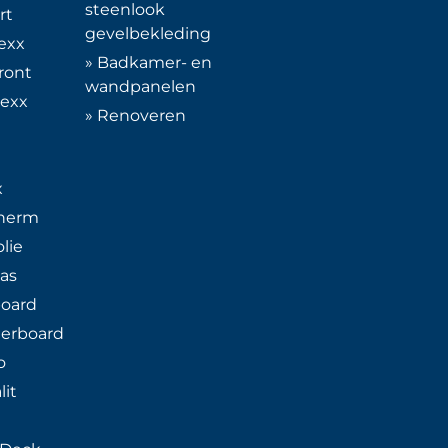
steenlook
rt
gevelbekleding
exx
» Badkamer- en
front
wandpanelen
texx
» Renoveren
x
Therm
olie
as
board
erboard
o
lit