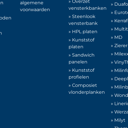
» Overzet
en
algemene
» Duafo
vensterkbanken
voorwaarden
» Eurot
» Steenlook
hoden
» Kerra
vensterbank
» Multi
» HPL platen
n
» MD
» Kunststof
» Zierer
platen
» Milex
» Sandwich
panelen
» Viny
» Kunststof
» Milinf
profielen
» Deepl
» Composiet
» Milin
vlonderplanken
» Wond
» Lineri
» Werza
» Milyt