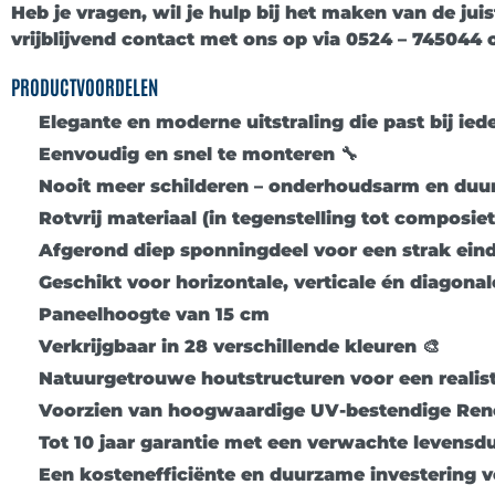
Heb je vragen, wil je hulp bij het maken van de ju
vrijblijvend contact met ons op via
0524 – 745044
o
PRODUCTVOORDELEN
Elegante en moderne uitstraling die past bij ie
Eenvoudig en snel te monteren 🔧
Nooit meer schilderen – onderhoudsarm en du
Rotvrij materiaal (in tegenstelling tot composie
Afgerond diep sponningdeel voor een strak eind
Geschikt voor
horizontale, verticale én diagon
Paneelhoogte van
15 cm
Verkrijgbaar in
28 verschillende kleuren
🎨
Natuurgetrouwe houtstructuren voor een realisti
Voorzien van
hoogwaardige UV-bestendige Renol
Tot
10 jaar garantie
met een verwachte levensdu
Een
kostenefficiënte en duurzame investering
v