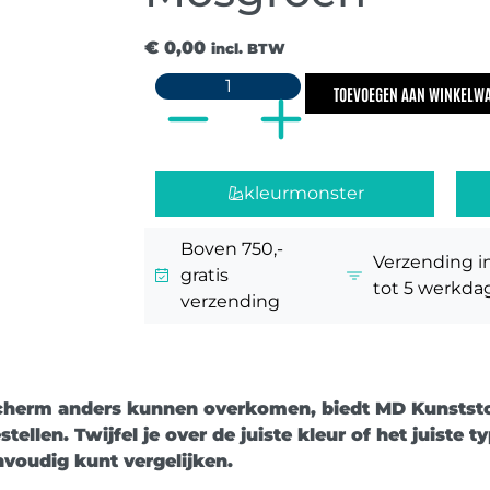
€
0,00
incl. BTW
TOEVOEGEN AAN WINKELW
kleurmonster
Boven 750,-
Verzending i
gratis
tot 5 werkda
verzending
scherm anders kunnen overkomen, biedt
MD Kunstst
stellen. Twijfel je over de juiste kleur of het juiste
envoudig kunt vergelijken.