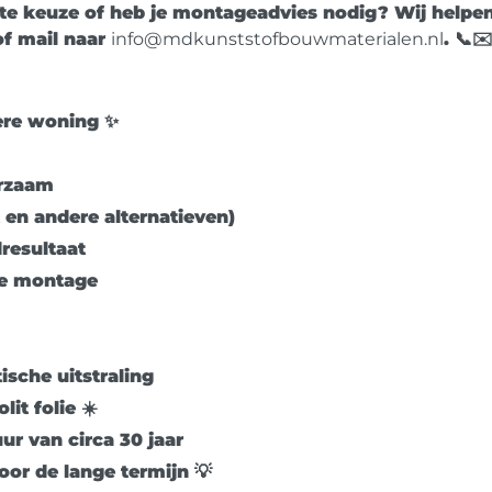
iste keuze of heb je montageadvies nodig? Wij helpe
f mail naar
info@mdkunststofbouwmaterialen.nl
. 📞✉
dere woning ✨
urzaam
t en andere alternatieven)
resultaat
ale montage
sche uitstraling
it folie
☀️
ur van circa
30 jaar
oor de lange termijn 💡