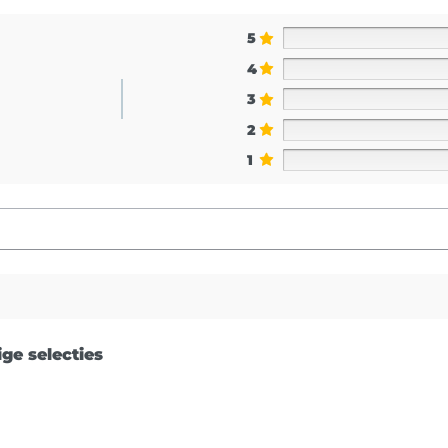
5
4
3
2
1
ge selecties