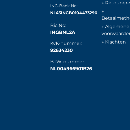
» Retouner
ING-Bank No:
»
NL43INGB0104473290
Betaalmet
Bic No:
» Algemene
INGBNL2A
voorwaarde
» Klachten
KvK-nummer:
92634230
BTW-nummer:
NL004966901B26