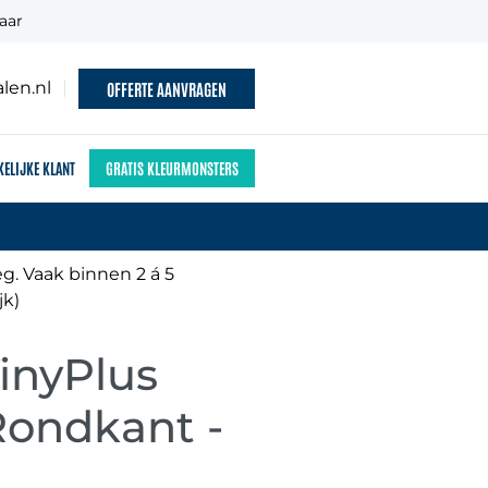
aar
len.nl
OFFERTE AANVRAGEN
KELIJKE KLANT
GRATIS KLEURMONSTERS
g. Vaak binnen 2 á 5
jk)
inyPlus
Rondkant -