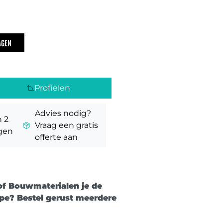
AGEN
Profielen
Advies nodig?
n 2
Vraag een gratis
gen
offerte aan
of Bouwmaterialen
je de
 type? Bestel gerust meerdere