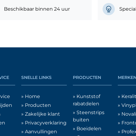
Beschikbaar binnen 24 uur
Specia
VICE
SNELLE LINKS
PRODUCTEN
MERKE
vice
» Home
» Kunststof
» Kerali
rabatdelen
ijden
» Producten
» Vinyp
» Steenstrips
m
» Zakelijke klant
» Noval
buiten
en
» Privacyverklaring
» Front
» Boeidelen
» Aanvullingen
» Profe