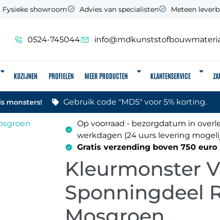
Fysieke showroom
Advies van specialisten
Meteen leverb
0524-745044
info@mdkunststofbouwmateria
KOZIJNEN
PROFIELEN
MEER PRODUCTEN
KLANTENSERVICE
ZA
Gebruik code "MD5" voor 5% korting.
is monsters!
Op voorraad - bezorgdatum in overle
werkdagen (24 uurs levering mogeli
Gratis verzending boven 750 euro
Kleurmonster V
Sponningdeel 
Mosgroen