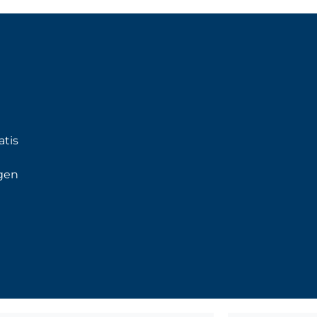
atis
gen