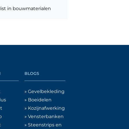
list in bouwmaterialen
N
BLOGS
t
» Gevelbekleding
lus
» Boeidelen
it
» Kozijnafwerking
o
» Vensterbanken
x
» Steenstrips en