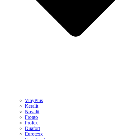
VinyPlus
Keralit
Novalit
Fronto
Profex
Duafort
Eurotexx