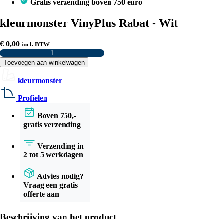
Gratis verzending boven 750 euro
kleurmonster VinyPlus Rabat - Wit
€
0,00
incl. BTW
kleurmonster
VinyPlus
Toevoegen aan winkelwagen
Rabat
-
kleurmonster
Wit
aantal
Profielen
Boven 750,-
gratis verzending
Verzending in
2 tot 5 werkdagen
Advies nodig?
Vraag een gratis
offerte aan
Beschrijving van het product