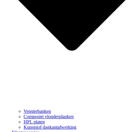
Vensterbanken
Composiet vlonderplanken
HPL platen
Kunststof dagkantafwerking