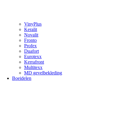
VinyPlus
Keralit
Novalit
Fronto
Profex
Duafort
Eurotexx
Kerrafront
Multitexx
MD gevelbekleding
Boeidelen